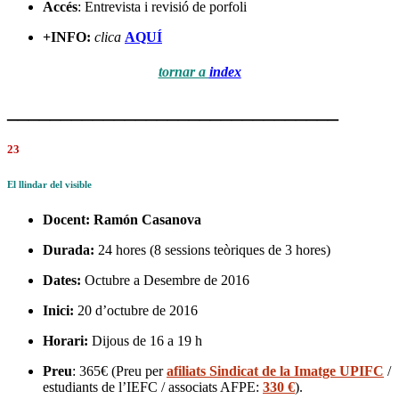
Accés
: Entrevista i revisió de porfoli
+INFO:
clica
AQUÍ
tornar a
index
_______________________________
23
El llindar del visible
Docent:
Ramón Casanova
Durada:
24 hores (8 sessions teòriques de 3 hores)
Dates:
Octubre a Desembre de 2016
Inici:
20 d’octubre de 2016
Horari:
Dijous de 16 a 19 h
Preu
: 365€ (Preu per
afiliats Sindicat de la Imatge UPIFC
/
estudiants de l’IEFC / associats AFPE:
330 €
).