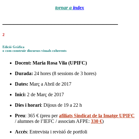
tornar a
index
_______________________________
2
Edició Gràfica
o com construir discursos visuals coherents
Docent:
Maria Rosa Vila (UPIFC)
Durada:
24 hores (8 sessions de 3 hores)
Dates:
Març a Abril de 2017
Inici:
2 de Març de 2017
Dies i horari
: Dijous de 19 a 22 h
Preu
: 365 € (preu per
afiliats Sindicat de la Imatge UPIFC
/ alumnes de l’IEFC / associats AFPE:
330 €
)
Accés
: Entrevista i revisió de portfoli