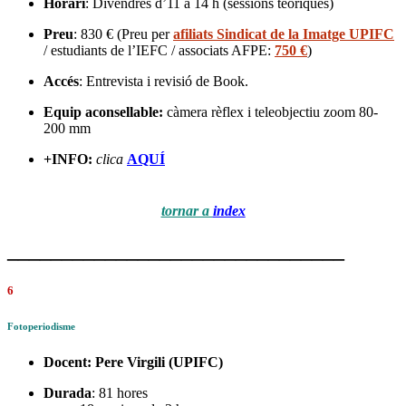
Horari
: Divendres d’11 a 14 h (sessions teòriques)
Preu
: 830 € (Preu per
afiliats Sindicat de la Imatge UPIFC
/ estudiants de l’IEFC / associats AFPE:
750 €
)
Accés
: Entrevista i revisió de Book.
Equip aconsellable:
càmera rèflex i teleobjectiu zoom 80-
200 mm
+INFO:
clica
AQUÍ
tornar a
index
_______________________________
6
Fotoperiodisme
Docent:
Pere Virgili
(UPIFC)
Durada
: 81 hores