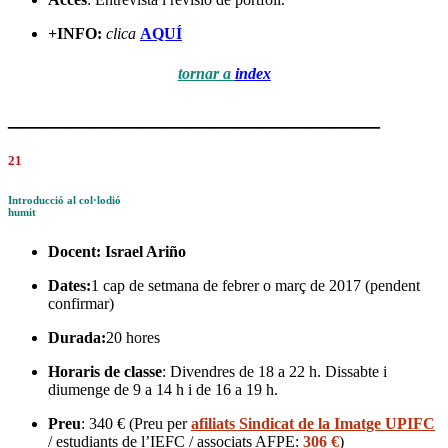
+INFO:
clica
AQUÍ
tornar a
index
_______________________________
21
Introducció al col·lodió
humit
Docent:
Israel Ariño
Dates:
1 cap de setmana de febrer o març de 2017 (pendent
confirmar)
Durada:
20 hores
Horaris de classe
: Divendres de 18 a 22 h. Dissabte i
diumenge de 9 a 14 h i de 16 a 19 h.
Preu
: 340 € (Preu per
afiliats Sindicat de la Imatge UPIFC
/ estudiants de l’IEFC / associats AFPE:
306 €
)