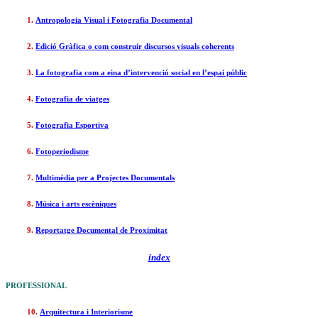
1.
Antropologia Visual i Fotografia Documental
2.
Edició Gràfica o com construir discursos visuals coherents
3.
La fotografia com a eina d’intervenció social en l’espai públic
4.
Fotografia de viatges
5.
Fotografia Esportiva
6.
Fotoperiodisme
7.
Multimèdia per a Projectes Documentals
8.
Música i arts escèniques
9.
Reportatge Documental de Proximitat
index
PROFESSIONAL
10.
Arquitectura i Interiorisme