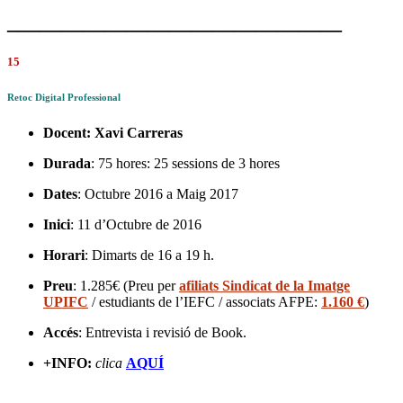
_______________________________
15
Retoc Digital Professional
Docent:
Xavi Carreras
Durada
: 75 hores: 25 sessions de 3 hores
Dates
: Octubre 2016 a Maig 2017
Inici
: 11 d’Octubre de 2016
Horari
: Dimarts de 16 a 19 h.
Preu
: 1.285€ (Preu per
afiliats Sindicat de la Imatge
UPIFC
/ estudiants de l’IEFC / associats AFPE:
1.160 €
)
Accés
: Entrevista i revisió de Book.
+INFO:
clica
AQUÍ
_______________________________