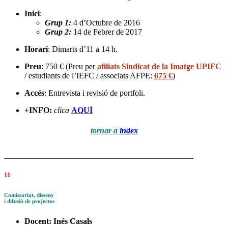
Inici
:
Grup 1:
4 d’Octubre de 2016
Grup 2:
14 de Febrer de 2017
Horari
: Dimarts d’11 a 14 h.
Preu
: 750 € (Preu per
afiliats Sindicat de la Imatge UPIFC
/ estudiants de l’IEFC / associats AFPE:
675 €
)
Accés
: Entrevista i revisió de portfoli.
+INFO:
clica
AQUÍ
tornar a
index
_______________________________
11
Comissariat, disseny
i difusió de projectes
Docent:
Inés Casals