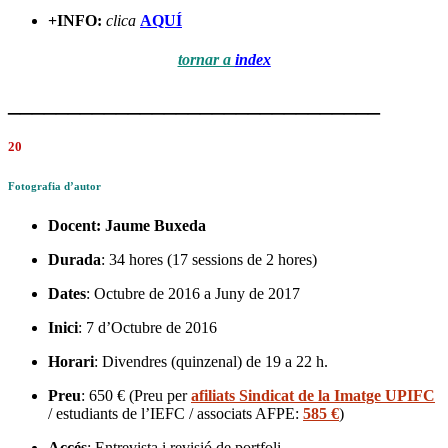
+INFO:
clica
AQUÍ
tornar a
index
_______________________________
20
Fotografia d’autor
Docent:
Jaume Buxeda
Durada
: 34 hores (17 sessions de 2 hores)
Dates
: Octubre de 2016 a Juny de 2017
Inici
: 7 d’Octubre de 2016
Horari
: Divendres (quinzenal) de 19 a 22 h.
Preu
: 650 € (Preu per
afiliats Sindicat de la Imatge UPIFC
/ estudiants de l’IEFC / associats AFPE:
585 €
)
Accés
: Entrevista i revisió de portfoli.