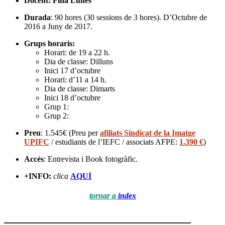
Docent:
Fina Lunes
Durada
: 90 hores (30 sessions de 3 hores). D’Octubre de
2016 a Juny de 2017.
Grups horaris:
Horari: de 19 a 22 h.
Dia de classe: Dilluns
Inici 17 d’octubre
Horari: d’11 a 14 h.
Dia de classe: Dimarts
Inici 18 d’octubre
Grup 1:
Grup 2:
Preu
: 1.545€ (Preu per
afiliats Sindicat de la Imatge
UPIFC
/ estudiants de l’IEFC / associats AFPE:
1.390 €
)
Accés
: Entrevista i Book fotogràfic.
+INFO:
clica
AQUÍ
tornar a
index
_______________________________