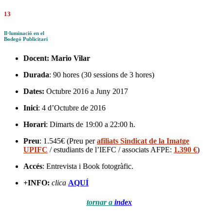
13
Il·luminació en el
Bodegó Publicitari
Docent:
Mario Vilar
Durada
: 90 hores (30 sessions de 3 hores)
Dates:
Octubre 2016 a Juny 2017
Inici
: 4 d’Octubre de 2016
Horari
: Dimarts de 19:00 a 22:00 h.
Preu
: 1.545€ (Preu per
afiliats Sindicat de la Imatge
UPIFC
/ estudiants de l’IEFC / associats AFPE:
1.390 €
)
Accés
: Entrevista i Book fotogràfic.
+INFO:
clica
AQUÍ
tornar a
index