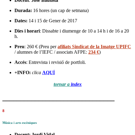
Docent
:
José Bautista
Durada:
16 hores (un cap de setmana)
Dates:
14 i 15 de Gener de 2017
Dies i horari
: Dissabte i diumenge de 10 a 14 h i de 16 a 20
h.
Preu
: 260 € (Preu per
afiliats Sindicat de la Imatge UPIFC
/ alumnes de l’IEFC / associats AFPE:
234 €
)
Accés
: Entrevista i revisió de portfoli.
+INFO:
clica
AQUÍ
tornar a
index
_______________________________
8
Música i arts escèniques
Docent:
Jordi Vidal
.