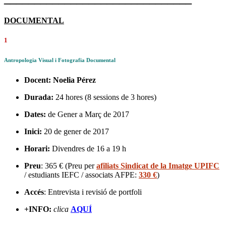
D
OCUMENTAL
1
Antropologia Visual i Fotografia Documental
Docent: Noelia Pérez
Durada:
24 hores (8 sessions de 3 hores)
Dates:
de Gener a Març de 2017
Inici:
20 de gener de 2017
Horari:
Divendres de 16 a 19 h
Preu
: 365 € (Preu per
afiliats Sindicat de la Imatge UPIFC
/ estudiants IEFC / associats AFPE:
330 €
)
Accés
: Entrevista i revisió de portfoli
+INFO:
clica
AQUÍ