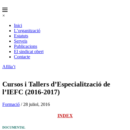
×
Inici
L’organització
Estatuts
Serveis
Publicacions
El sindicat obert
Contacte
Afilia’t
Cursos i Tallers d’Especialització de
l’IEFC (2016-2017)
Formació
/ 28 juliol, 2016
INDEX
DOCUMENTAL