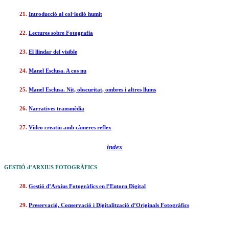
21.
Introducció al col·lodió humit
22.
Lectures sobre Fotografia
23.
El llindar del visible
24.
Manel Esclusa. A cos nu
25.
Manel Esclusa. Nit, obscuritat, ombres i altres llums
26.
Narratives transmèdia
27.
Vídeo creatiu amb càmeres reflex
index
GESTIÓ d’ARXIUS FOTOGRÀFICS
28.
Gestió d’Arxius Fotogràfics en l’Entorn Digital
29.
Preservació, Conservació i Digitalització d’Originals Fotogràfics
_______________________________