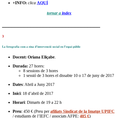
+INFO:
clica
AQUÍ
tornar a
index
_______________________________
3
La fotografia com a eina d’intervenció social en l’espai públic
Docent:
Oriana Eliçabe
.
Durada:
27 hores:
8 sessions de 3 hores
1 sessió de 3 hores el dissabte 10 o 17 de juny de 2017
Dates
: Abril a Juny 2017
Inici
: 18 d’abril de 2017
Horari
: Dimarts de 19 a 22 h
Preu
: 450 € (Preu per
afiliats Sindicat de la Imatge UPIFC
/ estudiants de l’IEFC / associats AFPE:
405 €
)