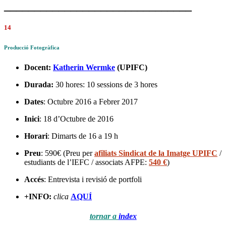
_______________________________
14
Producció Fotogràfica
Docent:
Katherin Wermke
(UPIFC)
Durada:
30 hores: 10 sessions de 3 hores
Dates
: Octubre 2016 a Febrer 2017
Inici
: 18 d’Octubre de 2016
Horari
: Dimarts de 16 a 19 h
Preu
: 590€ (Preu per
afiliats Sindicat de la Imatge UPIFC
/
estudiants de l’IEFC / associats AFPE:
540 €
)
Accés
: Entrevista i revisió de portfoli
+INFO:
clica
AQUÍ
tornar a
index