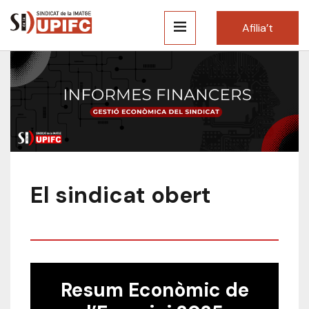
Afilia’t
El sindicat obert
Resum Econòmic de