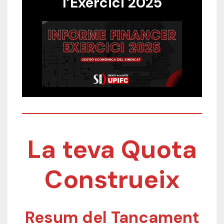
l’Exercici 2025
La teva Quota
Construeix
Resum del Tancament