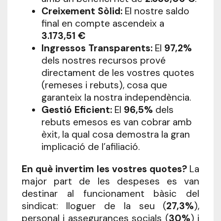
Creixement Sòlid:
El nostre saldo
final en compte ascendeix a
3.173,51 €
Ingressos Transparents:
El
97,2%
dels nostres recursos prové
directament de les vostres quotes
(remeses i rebuts), cosa que
garanteix la nostra independència.
Gestió Eficient:
El
96,5%
dels
rebuts emesos es van cobrar amb
èxit, la qual cosa demostra la gran
implicació de l’afiliació.
En què invertim les vostres quotes?
La
major part de les despeses es van
destinar al funcionament bàsic del
sindicat: lloguer de la seu (
27,3%
),
personal i assegurances socials (
30%
) i