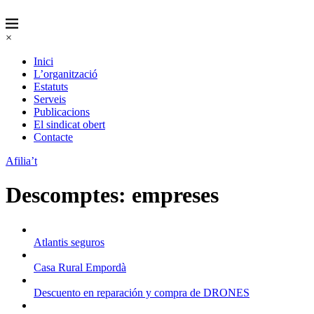
×
Inici
L’organització
Estatuts
Serveis
Publicacions
El sindicat obert
Contacte
Afilia’t
Descomptes: empreses
Atlantis seguros
Casa Rural Empordà
Descuento en reparación y compra de DRONES