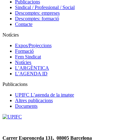
Publicacions
Sindical / Professional / Social
Descomptes: empreses
Descomptes: formació
Contacte
Notícies
Expos/Projeccions
Formació
Fem Sindicat
Notícies
L’ARGÈNTICA
L’AGENDA ID
Publicacions
UPIFC L’agenda de la imatge
Altres publicacions
Documents
Carrer Espronceda 131, 08005 Barcelona