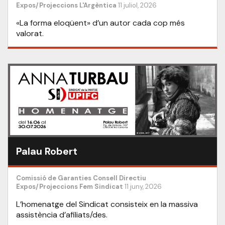
Expos/Projeccions
L'Argèntica
11 juliol, 2026
«La forma eloqüent» d’un autor cada cop més
valorat.
Palau Robert
Comissió de Garanties
Consell Directiu
Expos/Projeccions
Fem Sindicat
11 juny, 2026
L’homenatge del Sindicat consisteix en la massiva
assistència d’afiliats/des.