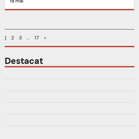
fa mal
1
2
3
…
17
»
Destacat