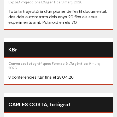
Expos/Projeccions
L'Argèntica
9 març, 2026
Tota la trajectòria d’un pioner de l’estil documental,
des dels autoretrats dels anys 20 fins als seus
experiments amb Polaroid en els 70.
KBr
Converses fotogràfiques
Formació
L'Argèntica
9 març,
2026
8 conferències KBr fins el 28.04.26
CARLES COSTA, fotògraf