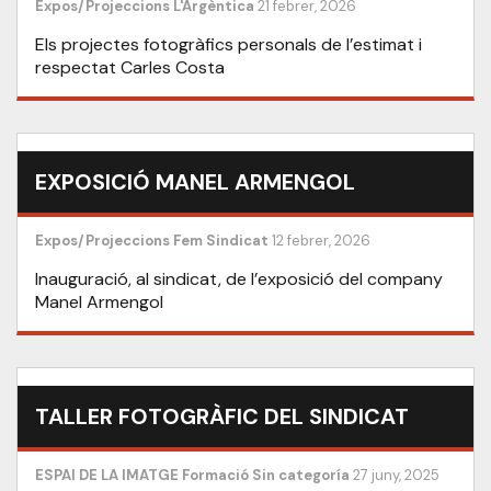
Expos/Projeccions
L'Argèntica
21 febrer, 2026
Els projectes fotogràfics personals de l’estimat i
respectat Carles Costa
EXPOSICIÓ MANEL ARMENGOL
Expos/Projeccions
Fem Sindicat
12 febrer, 2026
Inauguració, al sindicat, de l’exposició del company
Manel Armengol
TALLER FOTOGRÀFIC DEL SINDICAT
ESPAI DE LA IMATGE
Formació
Sin categoría
27 juny, 2025