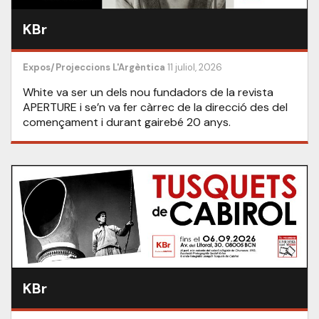
KBr
Expos/Projeccions
L'Argèntica
11 juliol, 2026
White va ser un dels nou fundadors de la revista
APERTURE i se’n va fer càrrec de la direcció des del
començament i durant gairebé 20 anys.
KBr