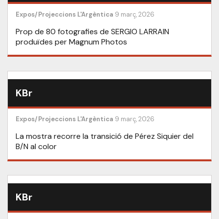
Expos/Projeccions
L'Argèntica
9 març, 2026
Prop de 80 fotografies de SERGIO LARRAIN
produïdes per Magnum Photos
KBr
Expos/Projeccions
L'Argèntica
9 març, 2026
La mostra recorre la transició de Pérez Siquier del
B/N al color
KBr