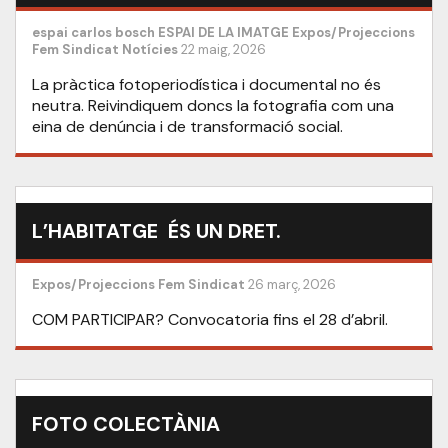
espai carlos bosch
ESPAI DE LA IMATGE
Expos/Projeccions
Fem Sindicat
Notícies
22 maig, 2026
La pràctica fotoperiodística i documental no és
neutra. Reivindiquem doncs la fotografia com una
eina de denúncia i de transformació social.
L’HABITATGE ÉS UN DRET.
Expos/Projeccions
Fem Sindicat
26 març, 2026
COM PARTICIPAR? Convocatoria fins el 28 d’abril.
FOTO COLECTÀNIA