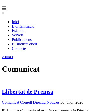
×
Inici
L’organització
Estatuts
Serveis
Publicacions
El sindicat obert
Contacte
Afilia’t
Comunicat
Llibertat de Premsa
Comunicat
Consell Directiu
Notícies
30 juliol, 2026
El Sindicat s’adhereix al manifest en suport a la Directa