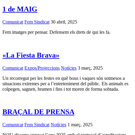
1 de MAIG
Comunicat
Fem Sindicat
30 abril, 2025
Fem imatges per pensar. Defensem els drets de qui les fa.
«La Fiesta Brava»
Comunicat
Expos/Projeccions
Notícies
3 març, 2025
Un recorregut per les festes en què bous i vaques són sotmesos a
situacions extremes per a l’entreteniment del públic. Els animals es
colpegen, sagnen, bramen i fins i tot moren de forma sobtada.
BRAÇAL DE PRENSA
Comunicat
Fem Sindicat
Notícies
1 març, 2025
NOU disseny aprovat l’any 2025 amb el protocol d’acreditacions