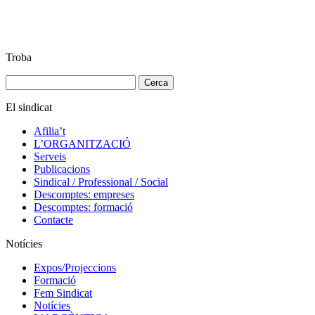
Troba
Cerca:
El sindicat
Afilia’t
L’ORGANITZACIÓ
Serveis
Publicacions
Sindical / Professional / Social
Descomptes: empreses
Descomptes: formació
Contacte
Notícies
Expos/Projeccions
Formació
Fem Sindicat
Notícies