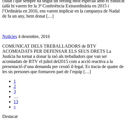
ciutat i que sempre ha tingut un feeling molt especial amb el Sindicat
(allà hi varem fer la 3ª Conferència Extraordinària en 2015 i
l’Ordinària en 2016, ens varem implicar en la campanya de Nadal
de fa un any, hem donat […]
Notícies
4 desembre, 2016
COMUNICAT DELS TREBALLADORS de BTV
ACOMIADATS PER DEFENSAR ELS SEUS DRETS La
Justícia ha tornat a donar la raó als treballadors que van ser
acomiadats de BTV el juliol del2015 com a acció reactiva a la
presentació d’una demanda per cessió il·legal. Es tracta de quatre de
les sis persones que formaven part de l’equip […]
1
2
3
…
13
»
Destacat