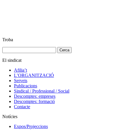
Troba
Cerca:
El sindicat
Afilia’t
L’ORGANITZACIÓ
Serveis
Publicacions
Sindical / Professional / Social
Descomptes: empreses
Descomptes: formació
Contacte
Notícies
Expos/Projeccions