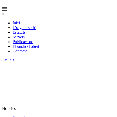
×
Inici
L’organització
Estatuts
Serveis
Publicacions
El sindicat obert
Contacte
Afilia’t
Notícies