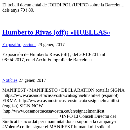
El treball documental de JORDI POL (UPIFC) sobre la Barcelona
dels anys 70 i 80.
Humberto Rivas (off): «HUELLAS»
Expos/Projeccions
29 gener, 2017
Exposición de Humberto Rivas (off) , del 20·10·2015 al
08·04·2017, en el Arxiu Fotogràfic de Barcelona.
Notícies
27 gener, 2017
MANIFEST / MANIFIESTO / DECLARATION (català) SIGNA
https://www.casanostracasavostra.cat/signaelmanifest (español)
FIRMA http://www.casanostracasavostra.cat/es/signaelmanifest
(english) SIGN NOW
http://www.casanostracasavostra.cat/en/signaelmanifest
________________________ +INFO El Consell Directiu del
Sindicat ha acordat per unanimitat donar suport a la campanya
#VolemAcollir i signar el MANIFEST humanitari i solidari