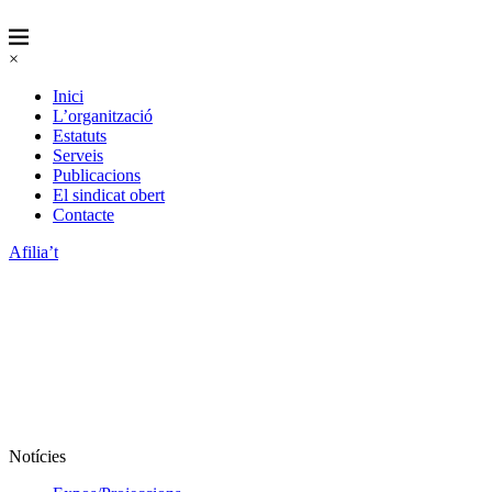
×
Inici
L’organització
Estatuts
Serveis
Publicacions
El sindicat obert
Contacte
Afilia’t
Notícies