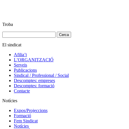
Troba
Cerca:
El sindicat
Afilia’t
L’ORGANITZACIÓ
Serveis
Publicacions
Sindical / Professional / Social
Descomptes: empreses
Descomptes: formació
Contacte
Notícies
Expos/Projeccions
Formació
Fem Sindicat
Notícies