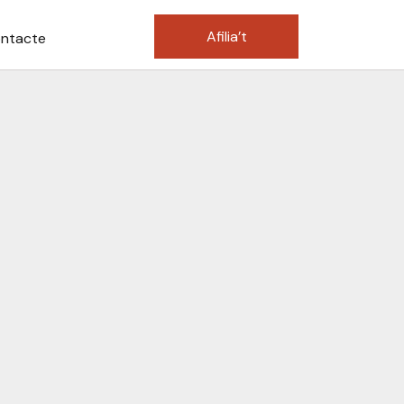
Afilia’t
ntacte