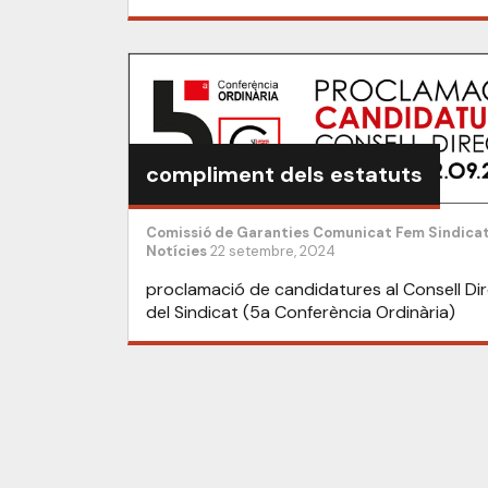
compliment dels estatuts
Comissió de Garanties
Comunicat
Fem Sindica
Notícies
22 setembre, 2024
proclamació de candidatures al Consell Dir
del Sindicat (5a Conferència Ordinària)