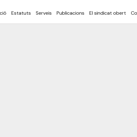
ció
Estatuts
Serveis
Publicacions
El sindicat obert
Co