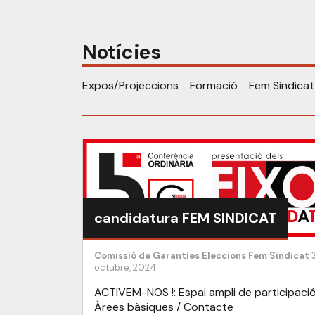
Notícies
Expos/Projeccions
Formació
Fem Sindicat
candidatura FEM SINDICAT
Comissió de Garanties
Eleccions
Fem Sindicat
octubre, 2024
ACTIVEM-NOS !: Espai ampli de participació
Àrees bàsiques / Contacte