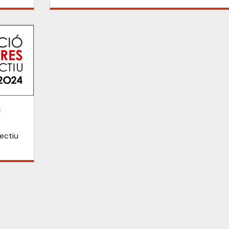
t
ectiu