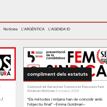
Notícies
L’ARGÈNTICA
L’AGENDA ID
compliment dels estatuts
3
Comissió de Garanties
Comunicat
Eleccions
Fem
Sindicat
Notícies
3 octubre, 2024
 /
“Els mètodes i mitjans han de coincidir amb
l’objectiu final” –Emma Goldman–