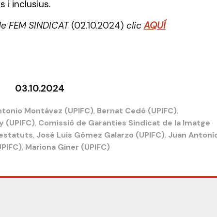
 i inclusius.
de FEM SINDICAT
(02.10.2024)
clic
AQUÍ
03.10.2024
ntonio Montávez (UPIFC)
,
Bernat Cedó (UPIFC)
,
y (UPIFC)
,
Comissió de Garanties Sindicat de la Imatge
estatuts
,
José Luis Gómez Galarzo (UPIFC)
,
Juan Antoni
UPIFC)
,
Mariona Giner (UPIFC)