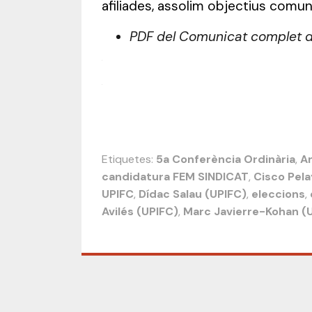
afiliades, assolim objectius comuns
PDF del Comunicat complet 
.
.
Etiquetes:
5a Conferència Ordinària
,
A
candidatura FEM SINDICAT
,
Cisco Pela
UPIFC
,
Dídac Salau (UPIFC)
,
eleccions
,
Avilés (UPIFC)
,
Marc Javierre-Kohan (