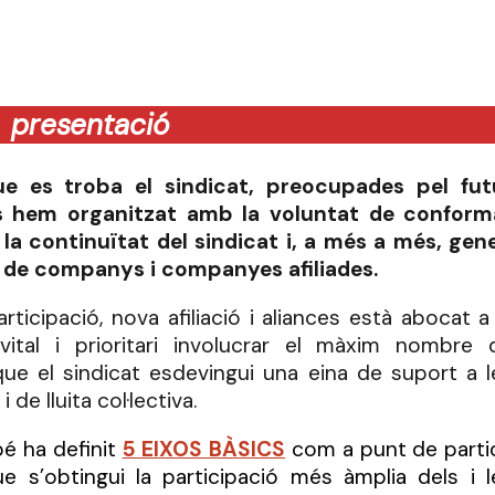
presentació
e es troba el sindicat, preocupades pel fut
ns hem organitzat amb la voluntat de conform
la continuïtat del sindicat i, a més a més, gene
ta de companys i companyes afiliades.
icipació, nova afiliació i aliances està abocat a 
vital i prioritari involucrar el màxim nombre 
e el sindicat esdevingui una eina de suport a l
de lluita col·lectiva.
é ha definit
5 EIXOS BÀSICS
com a punt de parti
 s’obtingui la participació més àmplia dels i l