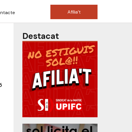
Afilia’t
ntacte
Destacat
ó