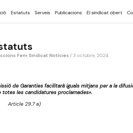
ció
Estatuts
Serveis
Publicacions
El sindicat obert
Co
statuts
eccions
Fem Sindicat
Notícies
/ 3 octubre, 2024
sió de Garanties facilitarà iguals mitjans per a la difusi
 totes les candidatures proclamades».
Article 29.7 a)