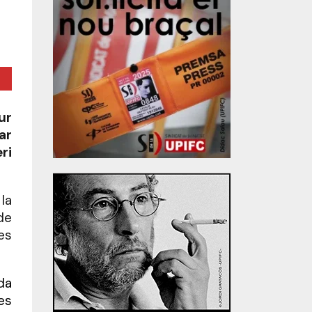
ur
ar
ri
la
de
es
da
es