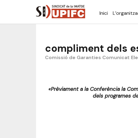
Inici
L’organitza
compliment dels e
Comissió de Garanties
Comunicat
El
«Prèviament a la Conferència la Comis
dels programes de