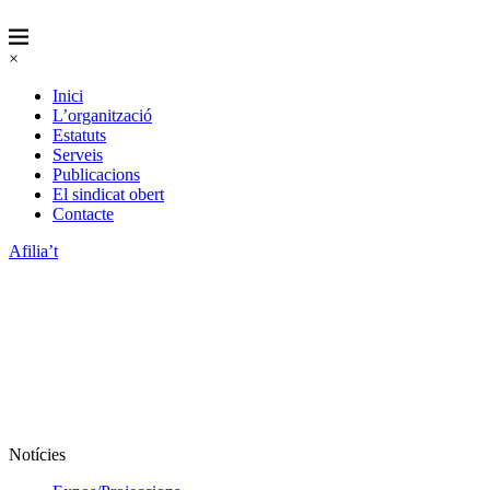
×
Inici
L’organització
Estatuts
Serveis
Publicacions
El sindicat obert
Contacte
Afilia’t
Notícies