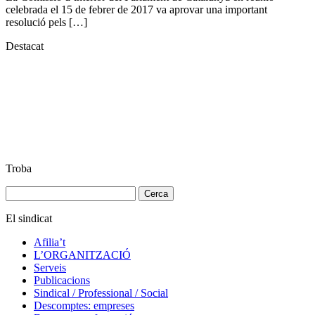
celebrada el 15 de febrer de 2017 va aprovar una important
resolució pels […]
Destacat
Troba
Cerca:
El sindicat
Afilia’t
L’ORGANITZACIÓ
Serveis
Publicacions
Sindical / Professional / Social
Descomptes: empreses