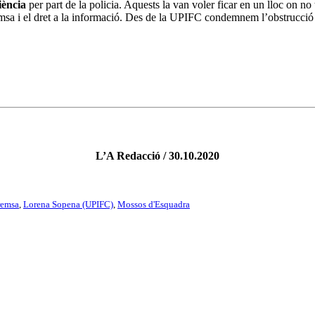
iència
per part de la policia. Aquests la van voler ficar en un lloc on no 
emsa i el dret a la informació. Des de la UPIFC condemnem l’obstrucció i
L’A Redacció / 30.10.2020
premsa
,
Lorena Sopena (UPIFC)
,
Mossos d'Esquadra