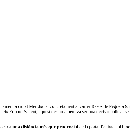
onament a ciutat Meridiana, concretament al carrer Rasos de Peguera 93,
eix Eduard Sallent, aquest desnonament va ser una decisió policial sens
·locar a
una distància més que prudencial
de la porta d’entrada al blo