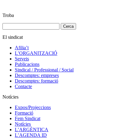
Troba
Cerca:
El sindicat
Afilia’t
L’ORGANITZACIÓ
Serveis
Publicacions
Sindical / Professional / Social
Descomptes: empreses
Descomptes: formació
Contacte
Notícies
Expos/Projeccions
Formació
Fem Sindicat
Notícies
L’ARGÈNTICA
L’AGENDA ID