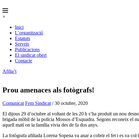
×
Inici
L’organització
Estatuts
Serveis
Publicacions
El sindicat obert
Contacte
Afilia’t
Prou amenaces als fotògrafs!
Comunicat
Fem Sindicat
/ 30 octubre, 2020
El dijous 29 d’octubre al voltant de les 20 h s’ha produït un nou desn
brigada mòbil de la policia Mossos d’Esquadra. Segons reconeix el mat
aquell matí on la família vivia des de fa dos anys.
La fotògrafa afiliada Lorena Sopena va anar a cobrir el fet i es va col