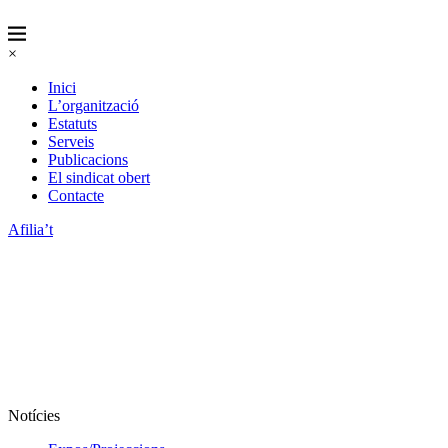
×
Inici
L’organització
Estatuts
Serveis
Publicacions
El sindicat obert
Contacte
Afilia’t
Notícies