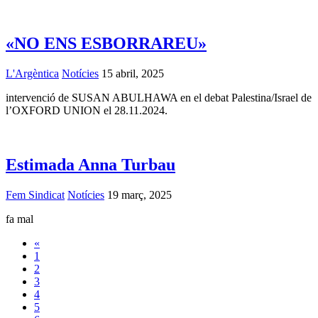
«NO ENS ESBORRAREU»
L'Argèntica
Notícies
15 abril, 2025
intervenció de SUSAN ABULHAWA en el debat Palestina/Israel de
l’OXFORD UNION el 28.11.2024.
Estimada Anna Turbau
Fem Sindicat
Notícies
19 març, 2025
fa mal
«
1
2
3
4
5