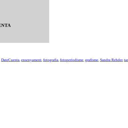
UENTA
,
DateCuenta
,
ensenyament
,
fotografia
,
fotoperiodisme
,
grafisme
,
Sandra Rehder
,
ta