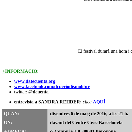
El festival durarà una hora i
+INFORMACIÓ
:
www.datecuenta.org
www.facebook.com/dcperiodismolibre
twitter:
@dcuenta
entrevista a SANDRA REHDER:
clica
AQUÍ
QUAN:
divendres 6 de maig de 2016, a les 21 h.
ON:
davant del Centre Cívic Barceloneta
ADREÇA:
c/ Conreria 1-9. 08003 Barcelona