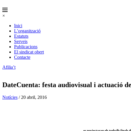
×
Inici
L’organització
Estatuts
Serveis
Publicacions
El sindicat obert
Contacte
Afilia’t
DateCuenta: festa audiovisual i actuac
Notícies
/ 20 abril, 2016
es projectaran els treballs fina