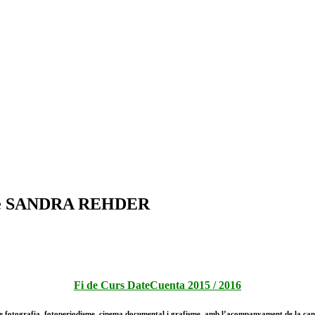
ió de SANDRA REHDER
Fi de Curs DateCuenta 2015 / 2016
ls de fotografia, fotoperiodisme, cinema documental i grafisme, amb l’acompanyament de 