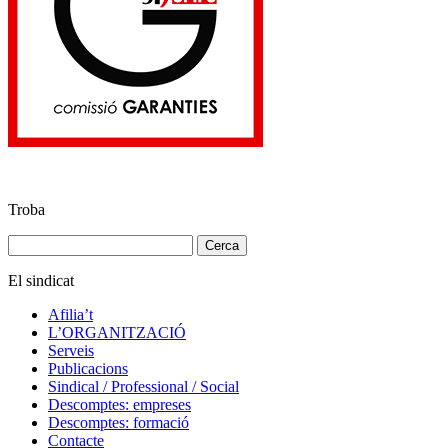
Troba
Cerca:
El sindicat
Afilia’t
L’ORGANITZACIÓ
Serveis
Publicacions
Sindical / Professional / Social
Descomptes: empreses
Descomptes: formació
Contacte