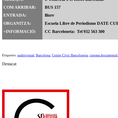
COM ARRIBAR:
BUS 157
ENTRADA:
lliure
ORGANITZA:
Escuela Libre de Periodismo DATE C
+INFORMACIÓ:
CC Barceloneta: Tel 932 563 300
Etiquetes:
audiovisual
,
Barcelona
,
Centre Cívic Barceloneta
,
cinema documental
Destacat