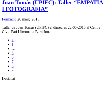
Joan Tomàs (UPIFC): Taller “EMPATIA
I FOTOGRAFIA”
Formació
26 maig, 2015
Taller de Joan Tomás (UPIFC) el dimecres 22·05·2015 al Centre
Cívic Pati Llimona, a Barcelona.
«
1
…
5
6
7
8
»
Destacat