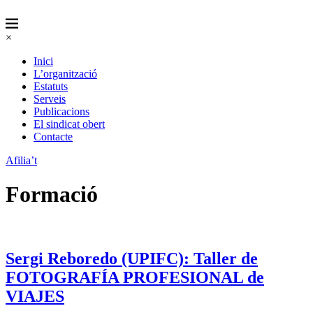
×
Inici
L’organització
Estatuts
Serveis
Publicacions
El sindicat obert
Contacte
Afilia’t
Formació
Sergi Reboredo (UPIFC): Taller de
FOTOGRAFÍA PROFESIONAL de
VIAJES