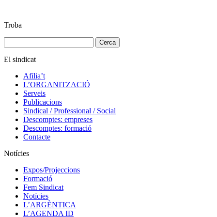
Troba
Cerca:
El sindicat
Afilia’t
L’ORGANITZACIÓ
Serveis
Publicacions
Sindical / Professional / Social
Descomptes: empreses
Descomptes: formació
Contacte
Notícies
Expos/Projeccions
Formació
Fem Sindicat
Notícies
L’ARGÈNTICA
L’AGENDA ID