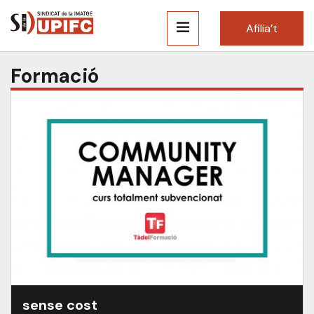
Afilia’t
Formació
sense cost