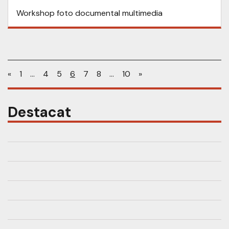
Workshop foto documental multimedia
«
1
…
4
5
6
7
8
…
10
»
Destacat