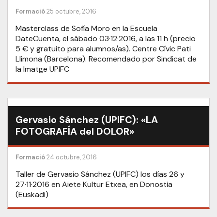
Formació
25 octubre, 2016
Masterclass de Sofía Moro en la Escuela
DateCuenta, el sábado 03·12·2016, a las 11 h (precio
5 € y gratuito para alumnos/as). Centre Cívic Pati
Llimona (Barcelona). Recomendado por Sindicat de
la Imatge UPIFC
Gervasio Sánchez (UPIFC): «LA
FOTOGRAFÍA del DOLOR»
Formació
24 octubre, 2016
Taller de Gervasio Sánchez (UPIFC) los días 26 y
27·11·2016 en Aiete Kultur Etxea, en Donostia
(Euskadi)