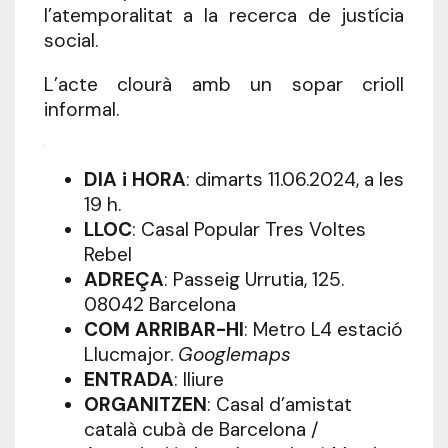
l’atemporalitat a la recerca de justícia
social.
L’acte clourà amb un sopar crioll
informal.
.
DIA i HORA
: dimarts 11.06.2024, a les
19 h.
LLOC
: Casal Popular Tres Voltes
Rebel
ADREÇA
: Passeig Urrutia, 125.
08042 Barcelona
COM ARRIBAR-HI
: Metro L4 estació
Llucmajor.
Googlemaps
ENTRADA
: lliure
ORGANITZEN
: Casal d’amistat
català cubà de Barcelona /