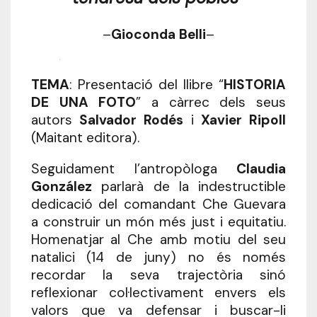
–
Gioconda Belli
–
.
TEMA
: Presentació del llibre “
HISTORIA
DE UNA FOTO
” a càrrec dels seus
autors
Salvador Rodés
i
Xavier Ripoll
(Maitant editora).
Seguidament l’antropòloga
Claudia
González
parlarà de la indestructible
dedicació del comandant Che Guevara
a construir un món més just i equitatiu.
Homenatjar al Che amb motiu del seu
natalici (14 de juny) no és només
recordar la seva trajectòria sinó
reflexionar col·lectivament envers els
valors que va defensar i buscar-li