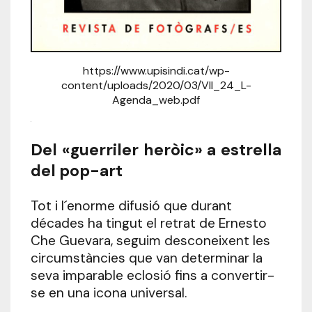
https://www.upisindi.cat/wp-
content/uploads/2020/03/VII_24_L-
Agenda_web.pdf
.
Del «guerriler heròic» a estrella
del pop-art
Tot i l´enorme difusió que durant
décades ha tingut el retrat de Ernesto
Che Guevara, seguim desconeixent les
circumstàncies que van determinar la
seva imparable eclosió fins a convertir-
se en una icona universal.