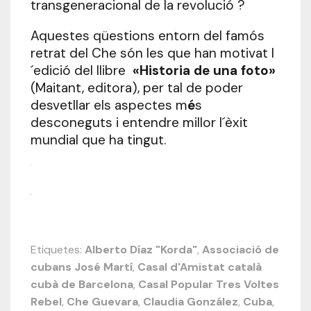
transgeneracional de la revolució ?
Aquestes qüestions entorn del famós
retrat del Che són les que han motivat l
´edició del llibre
«Historia de una foto»
(Maitant, editora), per tal de poder
desvetllar els aspectes m
é
s
desconeguts i entendre millor l´èxit
mundial que ha tingut.
.
,
Etiquetes:
Alberto Díaz "Korda"
,
Associació de
cubans José Martí
,
Casal d'Amistat català
cubà de Barcelona
,
Casal Popular Tres Voltes
Rebel
,
Che Guevara
,
Claudia González
,
Cuba
,