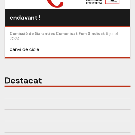
endavant !
Comissió de Garanties
Comunicat
Fem Sindicat
9 juliol,
2024
canvi de cicle
Destacat