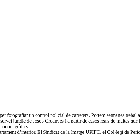
r fotografiar un control policial de carretera. Portem setmanes treballa
 el servei jurídic de Josep Cruanyes i a partir de casos reals de multes q
rmadors gràfics.
rtament d’interior, El Sindicat de la Imatge UPIFC, el Col·legi de Peri