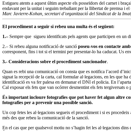
Estigueu atents a aquest últim aspecte els posseïdors del carnet i bra
endavant per la unitat i seguim treballant per la llibertat de premsa i el
Marc Javierre-Kohan, secretari d’organització del Sindicat de la Im
El procediment a seguir si rebeu una multa és el següent:
1.–
Sempre que sigueu identificats pels agents que participen en un di
2.– Si rebeu alguna notificació de sanció
poseu-vos en contacte amb 
corresponent, fins i tot si el termini per presentar-lo ha caducat. Us en
3.- Consideracions sobre el procediment sancionador
.
Quan es rebi una comunicació on consta que es notifica l’acord d’in
signat la recepció de la carta, cal formular al·legacions, en les que ha
identificació es va fer palesa en demanar el DNI el policia. En l’apartat
Cal exposar els fets que van ocórrer desmentint els fets tergiversats o
És important incloure fotografies que pot haver fet algun altre comp
fotografies per a prevenir una possible sanció.
Un cop fetes les al·legacions segueix el procediment i si es procedeix 
més des que rebeu la comunicació de la sanció.
En el cas que per qualsevol motiu no s’hagin fet les al·legacions dins