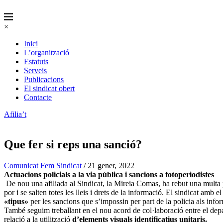
×
Inici
L’organització
Estatuts
Serveis
Publicacions
El sindicat obert
Contacte
Afilia’t
Que fer si reps una sanció?
Comunicat
Fem Sindicat
/ 21 gener, 2022
Actuacions policials a la via pública i sancions a fotoperiodistes
De nou una afiliada al Sindicat, la Mireia Comas, ha rebut una multa pe
por i se salten totes les lleis i drets de la informació. El sindicat amb
«tipus»
per les sancions que s’impossin per part de la policia als info
També seguim treballant en el nou acord de col·laboració entre el depa
relació a la utilització
d’elements visuals identificatius unitaris.