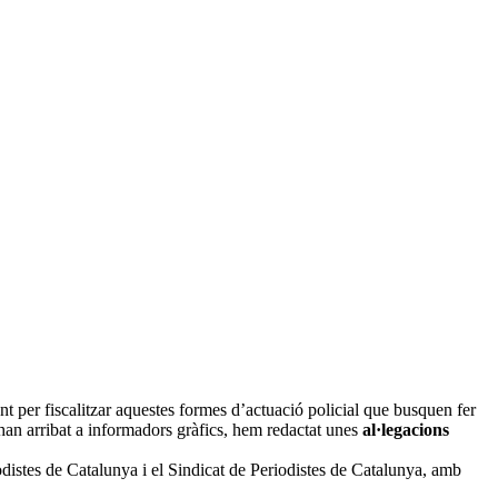
nt per fiscalitzar aquestes formes d’actuació policial que busquen fer
ue han arribat a informadors gràfics, hem redactat unes
al·legacions
odistes de Catalunya i el Sindicat de Periodistes de Catalunya, amb