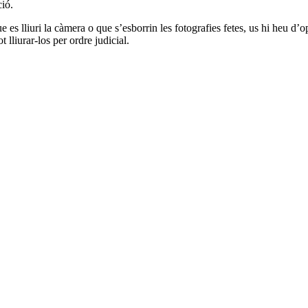
ció.
 es lliuri la càmera o que s’esborrin les fotografies fetes, us hi heu d’o
 lliurar-los per ordre judicial.