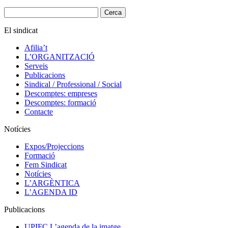
Cerca:
El sindicat
Afilia’t
L’ORGANITZACIÓ
Serveis
Publicacions
Sindical / Professional / Social
Descomptes: empreses
Descomptes: formació
Contacte
Notícies
Expos/Projeccions
Formació
Fem Sindicat
Notícies
L’ARGÈNTICA
L’AGENDA ID
Publicacions
UPIFC L’agenda de la imatge