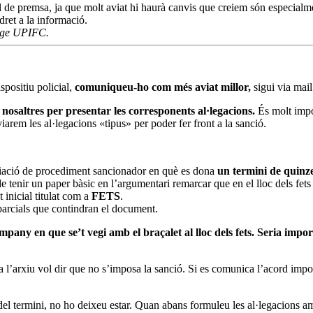
çal de premsa, ja que molt aviat hi haurà canvis que creiem són especia
 dret a la informació.
atge UPIFC.
spositiu policial,
comuniqueu-ho com més aviat millor,
sigui via mail
nosaltres per presentar les corresponents al·legacions.
És molt impor
viarem les al·legacions «tipus» per poder fer front a la sanció.
iciació de procediment sancionador en què es dona
un termini de quinze
 de tenir un paper bàsic en l’argumentari remarcar que en el lloc dels fet
 inicial titulat com a
FETS
.
 parcials que contindran el document.
any en que se’t vegi amb el braçalet al lloc dels fets. Seria importa
a l’arxiu vol dir que no s’imposa la sanció. Si es comunica l’acord impos
 del termini, no ho deixeu estar. Quan abans formuleu les al·legacions a