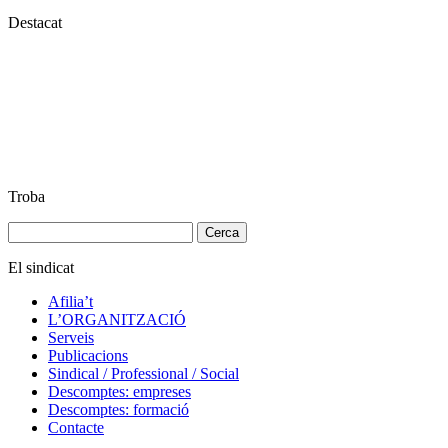
Destacat
Troba
Cerca:
El sindicat
Afilia’t
L’ORGANITZACIÓ
Serveis
Publicacions
Sindical / Professional / Social
Descomptes: empreses
Descomptes: formació
Contacte