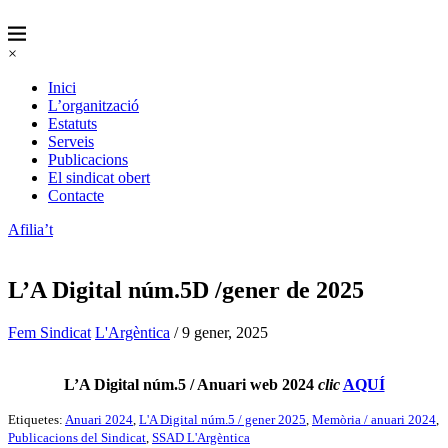
×
Inici
L’organització
Estatuts
Serveis
Publicacions
El sindicat obert
Contacte
Afilia’t
L’A Digital núm.5D /gener de 2025
Fem Sindicat
L'Argèntica
/ 9 gener, 2025
L’A Digital núm.5 / Anuari web 2024
clic
AQUÍ
Etiquetes:
Anuari 2024
,
L'A Digital núm.5 / gener 2025
,
Memòria / anuari 2024
,
Publicacions del Sindicat
,
SSAD L'Argèntica