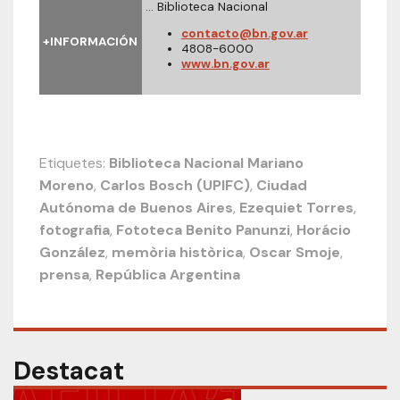
… Biblioteca Nacional
contacto@bn.gov.ar
+INFORMACIÓN
4808-6000
www.bn.gov.ar
Etiquetes:
Biblioteca Nacional Mariano
Moreno
,
Carlos Bosch (UPIFC)
,
Ciudad
Autónoma de Buenos Aires
,
Ezequiet Torres
,
fotografia
,
Fototeca Benito Panunzi
,
Horácio
González
,
memòria històrica
,
Oscar Smoje
,
prensa
,
República Argentina
Destacat