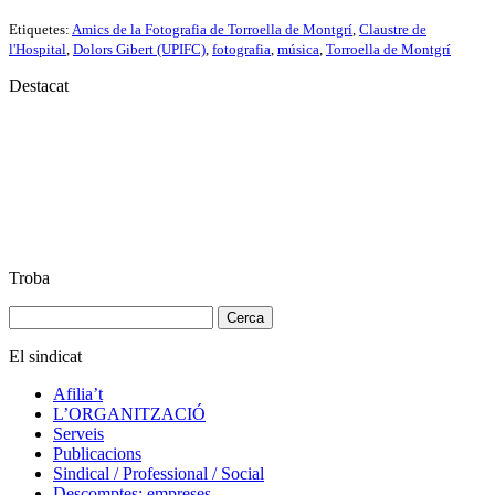
Etiquetes:
Amics de la Fotografia de Torroella de Montgrí
,
Claustre de
l'Hospital
,
Dolors Gibert (UPIFC)
,
fotografia
,
música
,
Torroella de Montgrí
Destacat
Troba
Cerca:
El sindicat
Afilia’t
L’ORGANITZACIÓ
Serveis
Publicacions
Sindical / Professional / Social
Descomptes: empreses