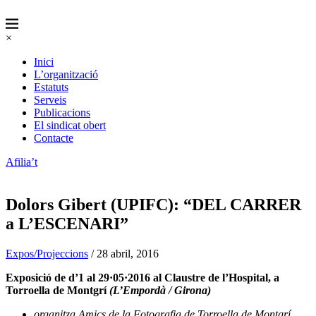
×
Inici
L’organització
Estatuts
Serveis
Publicacions
El sindicat obert
Contacte
Afilia’t
Dolors Gibert (UPIFC): “DEL CARRER
a L’ESCENARI”
Expos/Projeccions
/ 28 abril, 2016
Exposició de d’1 al 29·05·2016 al Claustre de l’Hospital, a
Torroella de Montgrí
(L’Empordà / Girona)
organitza Amics de la Fotografia de Torroella de Montgrí