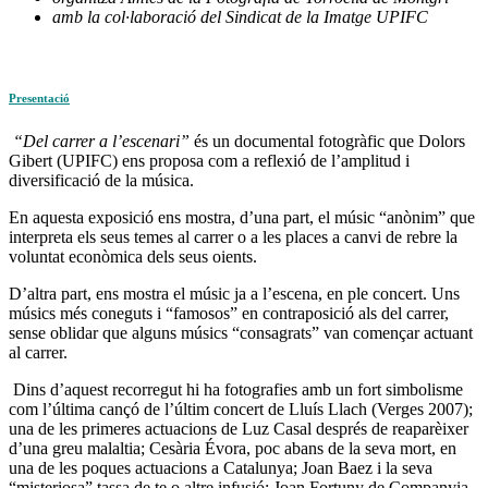
amb la col·laboració del Sindicat de la Imatge UPIFC
Presentació
“Del carrer a l’escenari”
és un documental fotogràfic que Dolors
Gibert (UPIFC) ens proposa com a reflexió de l’amplitud i
diversificació de la música.
En aquesta exposició ens mostra, d’una part, el músic “anònim” que
interpreta els seus temes al carrer o a les places a canvi de rebre la
voluntat econòmica dels seus oients.
D’altra part, ens mostra el músic ja a l’escena, en ple concert. Uns
músics més coneguts i “famosos” en contraposició als del carrer,
sense oblidar que alguns músics “consagrats” van començar actuant
al carrer.
Dins d’aquest recorregut hi ha fotografies amb un fort simbolisme
com l’última cançó de l’últim concert de Lluís Llach (Verges 2007);
una de les primeres actuacions de Luz Casal després de reaparèixer
d’una greu malaltia; Cesària Évora, poc abans de la seva mort, en
una de les poques actuacions a Catalunya; Joan Baez i la seva
“misteriosa” tassa de te o altre infusió; Joan Fortuny de Companyia