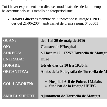
Tot i haver experimentat en diverses modalitats, des de fa un temps
ha accentuat els seus treballs de fotoperiodisme.
Dolors Gibert
es membre del Sindicat de la Imatge UPIFC
des del 21·06·2004, amb carnet de premsa núm. 0406501
QUAN:
de l’1 al 29 de maig de 2016
ON:
Claustre de l’Hospital
ADREÇA:
c/ Hospital 2. 17257 Torroella de Montgr
ENTRADA:
lliure
HORARI:
tots els dies de 10 h a 19,30 h.
ORGANITZA:
Amics de la Fotografia de Torroella de M
Hospital-Asil de Pobres i Malalts
COL·LABOREN:
Sindicat de la Imatge UPIFC
AMB EL SUPORT:
Ajuntament de Torroella de Montgrí