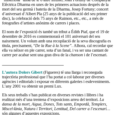
Elèctrica Dharma en unes de les primeres actuacions després de la
mort del seu germà i bateria de la Dharma, Josep Fortuny; concert
d’aniversari d’Albert Pla (25 anys de la publicació del seu primer
disc), la celebració dels 75 anys de Raimon, etc., etc., a més de
fotografies d’artistes anònims de carrers i places.
El nom de l’exposició és també un tribut a Édith Piaf, que el 19 de
desembre de 2016 es commemorarà el 101 aniversari del seu
naixement. Un volum amb una recopilació de la seva discografia es
titula, precisament, “
De la Rue à la Scene”.
Alhora, cal recordar que
ella va néixer en ple carrer, sota d’un fanal, i va ser una cantant de
carrer per acabar sent una gran diva de la
chanson
i de l’escenari.
______________________________
L’autora Dolors Gibert
(Figueres) té una llarga i reconeguda
trajectòria professional que l’ha portat a col·laborar per diverses
agències i editorials i exposar en diferents galeries i esdeveniments.
L’any 2001 va obtenir un premi Lux.
Els seus treballs s’han publicat en diverses revistes i llibres i ha
realitzat més d’una trentena d’exposicions arreu del territori.
La
dansa de la mort, Aigua, Dones, Tots sants, Empordà, Templers,
Miscel·lània, Natura i Territori, Lentitud, Del carrer a l’escenari…
són algunes d’aquestes exposicions.