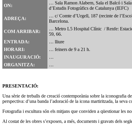
… Sala Ramon Alabern, Sala el Balcó i Sala d
ON:
d’Estudis Fotogràfics de Catalunya (IEFC)
… c/ Comte d’Urgell, 187 (recinte de l’Escol
ADREÇA:
Barcelona.
… Metro L5 Hospital Clínic / Renfe: Estació
COM ARRIBAR:
59, 66.
ENTRADA:
… lliure
HORARI:
… feiners de 9 a 21 h.
INAUGURACIÓ:
…
ORGANITZA:
…
PRESENTACIÓ:
Una sèrie de treballs de creació contemporània sobre la iconografia de
perspectiva: d’una banda l’adoració de la icona martiritza­da, la seva co
Fotografia i escultura són els mitjans que conviden a qüestionar les nos
Al costat de les obres s’expo­sen, a més, documents i gravats dels segles