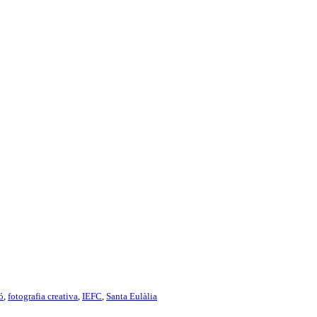
ó
,
fotografia creativa
,
IEFC
,
Santa Eulàlia