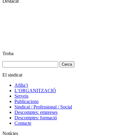
Destacat
Troba
Cerca:
El sindicat
Afilia’t
L’ORGANITZACIÓ
Serveis
Publicacions
Sindical / Professional / Social
Descomptes: empreses
Descomptes: formació
Contacte
Notícies