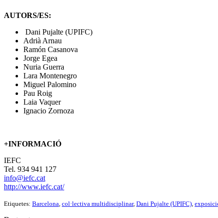
AUTORS/ES:
Dani Pujalte (UPIFC)
Adrià Arnau
Ramón Casanova
Jorge Egea
Nuria Guerra
Lara Montenegro
Miguel Palomino
Pau Roig
Laia Vaquer
Ignacio Zornoza
+INFORMACIÓ
IEFC
Tel. 934 941 127
info@iefc.cat
http://www.iefc.cat/
Etiquetes:
Barcelona
,
col·lectiva multidisciplinar
,
Dani Pujalte (UPIFC)
,
exposici