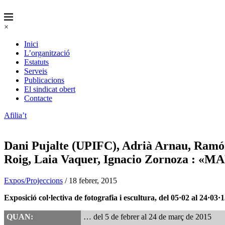
×
Inici
L’organització
Estatuts
Serveis
Publicacions
El sindicat obert
Contacte
Afilia’t
Dani Pujalte (UPIFC), Adrià Arnau, Ramó
Roig, Laia Vaquer, Ignacio Zornoza 
Expos/Projeccions
/ 18 febrer, 2015
Exposició col·lectiva de fotografia i escultura, del 05·02 al 24·03
QUAN:
… del 5 de febrer al 24 de març de 2015