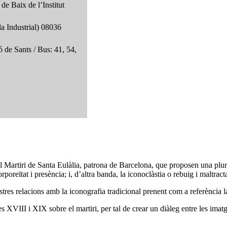
e Baix de l’Institut
a Industrial) 08036
 de Sants / Bus: 41, 54,
l Martiri de Santa Eulàlia, patrona de Barcelona, que proposen una plu­r
rporeïtat i presència; i, d’altra banda, la iconoclàstia o rebuig i maltrac
tres relacions amb la iconografia tradicional prenent com a referència la
 XVIII i XIX sobre el martiri, per tal de crear un diàleg entre les imatge