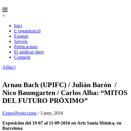
×
Inici
L’organització
Estatuts
Serveis
Publicacions
El sindicat obert
Contacte
Afilia’t
Arnau Bach (UPIFC) / Julián Barón /
Nico Baumgarten / Carlos Alba: “MITOS
DEL FUTURO PRÓXIMO”
Expos/Projeccions
/ 3 juny, 2016
Exposición del 19·07 al 11·09·2016 en Arts Santa Mónica, en
Barcelona