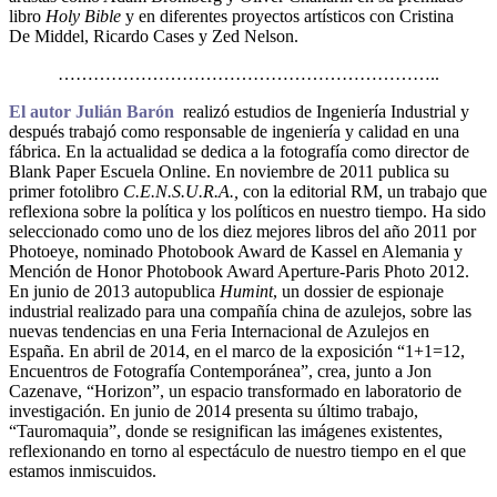
libro
Holy Bible
y en diferentes proyectos artísticos con Cristina
De Middel, Ricardo Cases y Zed Nelson.
………………………………………………………..
El autor Julián Barón
realizó estudios de Ingeniería Industrial y
después trabajó como responsable de ingeniería y calidad en una
fábrica. En la actualidad se dedica a la fotografía como director de
Blank Paper Escuela Online. En noviembre de 2011 publica su
primer fotolibro
C.E.N.S.U.R.A.,
con la editorial RM, un trabajo que
reflexiona sobre la política y los políticos en nuestro tiempo. Ha sido
seleccionado como uno de los diez mejores libros del año 2011 por
Photoeye, nominado Photobook Award de Kassel en Alemania y
Mención de Honor Photobook Award Aperture-Paris Photo 2012.
En junio de 2013 autopublica
Humint
, un dossier de espionaje
industrial realizado para una compañía china de azulejos, sobre las
nuevas tendencias en una Feria Internacional de Azulejos en
España. En abril de 2014, en el marco de la exposición “1+1=12,
Encuentros de Fotografía Contemporánea”, crea, junto a Jon
Cazenave, “Horizon”, un espacio transformado en laboratorio de
investigación. En junio de 2014 presenta su último trabajo,
“Tauromaquia”, donde se resignifican las imágenes existentes,
reflexionando en torno al espectáculo de nuestro tiempo en el que
estamos inmiscuidos.