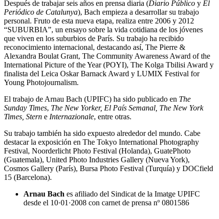
Después de trabajar seis años en prensa diaria (
Diario Público
y
El
Periódico de Catalunya
), Bach empieza a desarrollar su trabajo
personal. Fruto de esta nueva etapa, realiza entre 2006 y 2012
“SUBURBIA”, un ensayo sobre la vida cotidiana de los jóvenes
que viven en los suburbios de París. Su trabajo ha recibido
reconocimiento internacional, destacando así, The Pierre &
Alexandra Boulat Grant, The Community Awareness Award of the
International Picture of the Year (POYI), The Kolga Tbilisi Award y
finalista del Leica Oskar Barnack Award y LUMIX Festival for
Young Photojournalism.
El trabajo de Arnau Bach (UPIFC) ha sido publicado en
The
Sunday Times
,
The New Yorker, El País Semanal, The New York
Times, Stern
e
Internazionale
, entre otras.
Su trabajo también ha sido expuesto alrededor del mundo. Cabe
destacar la exposición en The Tokyo International Photography
Festival, Noorderlicht Photo Festival (Holanda), GuatePhoto
(Guatemala), United Photo Industries Gallery (Nueva York),
Cosmos Gallery (París), Bursa Photo Festival (Turquía) y DOCfield
15 (Barcelona).
Arnau Bach
es afiliado del Sindicat de la Imatge UPIFC
desde el 10·01·2008 con carnet de prensa nº 0801586