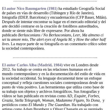
……………………………………………………….
El autor Nico Baumgarten (1981)
ha estudiado Geografía Social
de países en vías de desarrollo (Tübingen y Río de Janeiro),
fotografía (IDEP, Barcelona) y encuadernación (CFP Bauer, Milán).
Después de intentar encontrar su lugar en el mercado editorial y del
arte decidió centrarse en la creación de fotolibros autoeditados,
donde se siente más libre de expresarse. Por ahora ha
publicado
Berlusconians / No Berlusconians
,
Leer
,
Ma almeno ci
sei tu amore mio
,
The alert eyes of Angela M
. y
How the other half
lives
. La mayor parte de su fotografía es un comentario crítico sobre
la sociedad contemporánea.
………………………………………………………..
El autor Carlos Alba (Madrid, 1984)
vive en Londres desde
2012. Su trabajo se centra en las relaciones humanas en el
mundo contemporáneo y en la documentación del estilo de vida en
la sociedad occidental. Su lenguaje documental tiene un enfoque
conceptual y refleja cuestiones sociales contemporáneas desde un
punto de vista positivo. Las herramientas que utiliza como base de
su trabajo son objetos y archivos fotográficos. Sus fotografías y
vídeos se han publicado en revistas como
AD, Esquire, Forbes,
Grazia, Stella Telegraph, Woman, Madamme Figaro, Yo Dona,
y
periódicos como
El Mundo
y
The Guardian
. Ha trabajado con
artistas como Adam Bromberg y Oliver Chanarin en su premiado