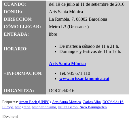
CUANDO:
del 19 de julio al 11 de setiembre de 2016
DONDE:
Arts Santa Mónica
DIRECCIÓN:
La Rambla, 7. 08002 Barcelona
CÓMO LLEGAR:
Metro L3 (Drassanes)
ENTRADA:
libre
De martes a sábado de 11 a 21 h.
HORARIO:
Domingos y festivos de 11 a 17 h.
Arts Santa Mònica
+INFORMACIÓN:
Tel. 935 671 110
www.artssantamonica.cat
ORGANITZA:
DOCfield>16
Etiquetes:
Arnau Bach (UPIFC)
,
Arts Santa Mònica
,
Carlos Alba
,
DOCfield>16
,
Europa
,
fotografia
,
fotoperiodismo
,
Julián Barón
,
Nico Baumgarten
Destacat