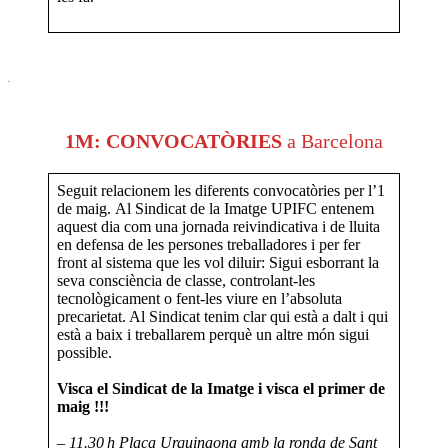
.
1M: CONVOCATÒRIES
a Barcelona
Seguit relacionem les diferents convocatòries per l’1
de maig. Al Sindicat de la Imatge UPIFC entenem
aquest dia com una jornada reivindicativa i de lluita
en defensa de les persones treballadores i per fer
front al sistema que les vol diluir: Sigui esborrant la
seva consciència de classe, controlant-les
tecnològicament o fent-les viure en l’absoluta
precarietat. Al Sindicat tenim clar qui està a dalt i qui
està a baix i treballarem perquè un altre món sigui
possible.
Visca el Sindicat de la Imatge i visca el primer de
maig !!!
–
11.30 h Plaça Urquinaona amb la ronda de Sant