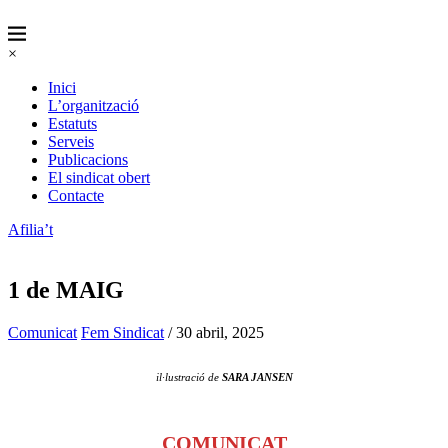
×
Inici
L’organització
Estatuts
Serveis
Publicacions
El sindicat obert
Contacte
Afilia’t
1 de MAIG
Comunicat
Fem Sindicat
/ 30 abril, 2025
il·lustració de
SARA JANSEN
COMUNICAT