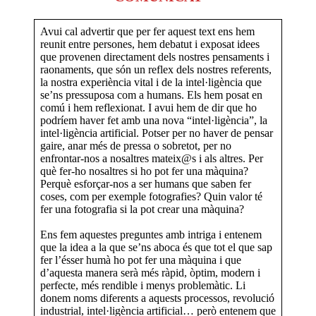
Avui cal advertir que per fer aquest text ens hem
reunit entre persones, hem debatut i exposat idees
que provenen directament dels nostres pensaments i
raonaments, que són un reflex dels nostres referents,
la nostra experiència vital i de la intel·ligència que
se’ns pressuposa com a humans. Els hem posat en
comú i hem reflexionat. I avui hem de dir que ho
podríem haver fet amb una nova “intel·ligència”, la
intel·ligència artificial. Potser per no haver de pensar
gaire, anar més de pressa o sobretot, per no
enfrontar-nos a nosaltres mateix@s i als altres. Per
què fer-ho nosaltres si ho pot fer una màquina?
Perquè esforçar-nos a ser humans que saben fer
coses, com per exemple fotografies? Quin valor té
fer una fotografia si la pot crear una màquina?
Ens fem aquestes preguntes amb intriga i entenem
que la idea a la que se’ns aboca és que tot el que sap
fer l’ésser humà ho pot fer una màquina i que
d’aquesta manera serà més ràpid, òptim, modern i
perfecte, més rendible i menys problemàtic. Li
donem noms diferents a aquests processos, revolució
industrial, intel·ligència artificial… però entenem que