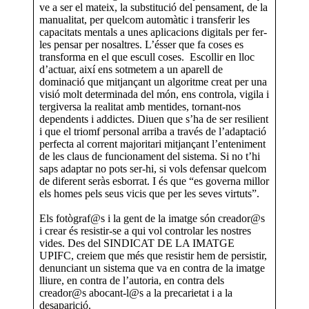
ve a ser el mateix, la substitució del pensament, de la
manualitat, per quelcom automàtic i transferir les
capacitats mentals a unes aplicacions digitals per fer-
les pensar per nosaltres. L’ésser que fa coses es
transforma en el que escull coses. Escollir en lloc
d’actuar, així ens sotmetem a un aparell de
dominació que mitjançant un algoritme creat per una
visió molt determinada del món, ens controla, vigila i
tergiversa la realitat amb mentides, tornant-nos
dependents i addictes. Diuen que s’ha de ser resilient
i que el triomf personal arriba a través de l’adaptació
perfecta al corrent majoritari mitjançant l’enteniment
de les claus de funcionament del sistema. Si no t’hi
saps adaptar no pots ser-hi, si vols defensar quelcom
de diferent seràs esborrat. I és que “es governa millor
els homes pels seus vicis que per les seves virtuts”.
Els fotògraf@s i la gent de la imatge són creador@s
i crear és resistir-se a qui vol controlar les nostres
vides. Des del SINDICAT DE LA IMATGE
UPIFC, creiem que més que resistir hem de persistir,
denunciant un sistema que va en contra de la imatge
lliure, en contra de l’autoria, en contra dels
creador@s abocant-l@s a la precarietat i a la
desaparició.