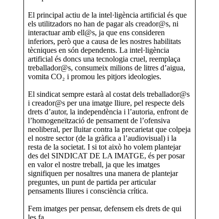
El principal actiu de la intel·ligència artificial és que
els utilitzadors no han de pagar als creador@s, ni
interactuar amb ell@s, ja que ens consideren
inferiors, però que a causa de les nostres habilitats
tècniques en són dependents. La intel·ligència
artificial és doncs una tecnologia cruel, reemplaça
treballador@s, consumeix milions de litres d’aigua,
vomita CO₂ i promou les pitjors ideologies.
El sindicat sempre estarà al costat dels treballador@s
i creador@s per una imatge lliure, pel respecte dels
drets d’autor, la independència i l’autoria, enfront de
l’homogeneïtzació de pensament de l’ofensiva
neoliberal, per lluitar contra la precarietat que colpeja
el nostre sector (de la gràfica a l’audiovisual) i la
resta de la societat. I si tot això ho volem plantejar
des del SINDICAT DE LA IMATGE, és per posar
en valor el nostre treball, ja que les imatges
signifiquen per nosaltres una manera de plantejar
preguntes, un punt de partida per articular
pensaments lliures i consciència crítica.
Fem imatges per pensar, defensem els drets de qui
les fa.