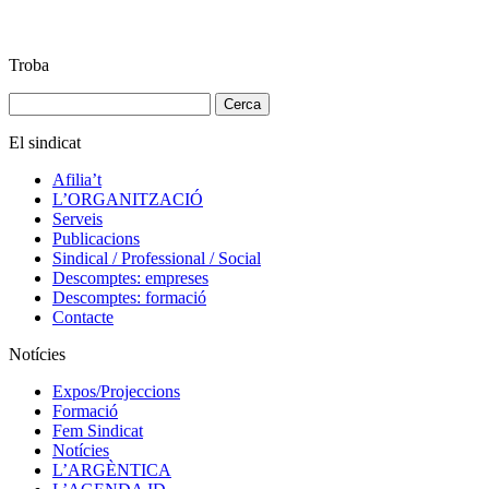
Troba
Cerca:
El sindicat
Afilia’t
L’ORGANITZACIÓ
Serveis
Publicacions
Sindical / Professional / Social
Descomptes: empreses
Descomptes: formació
Contacte
Notícies
Expos/Projeccions
Formació
Fem Sindicat
Notícies
L’ARGÈNTICA