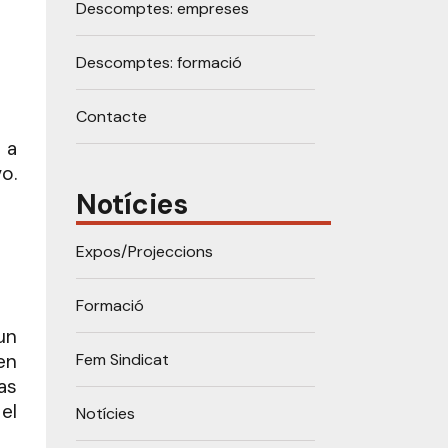
Descomptes: empreses
Descomptes: formació
Contacte
 a
o.
Notícies
Expos/Projeccions
Formació
un
Fem Sindicat
en
as
el
Notícies