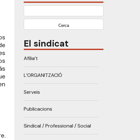
Cerca:
os
El sindicat
de
es
Afilia’t
os
ás
L’ORGANITZACIÓ
ue
en
Serveis
Publicacions
Sindical / Professional / Social
e.