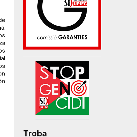
de
a.
os
za
os
al
os
on
ón
Troba