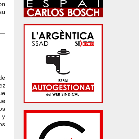
on
su
de
ez
ue
ue
os
 y
os