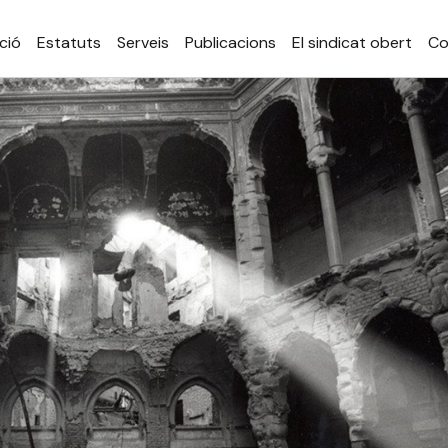
ció
Estatuts
Serveis
Publicacions
El sindicat obert
Co