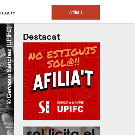
Afilia’t
ntacte
Destacat