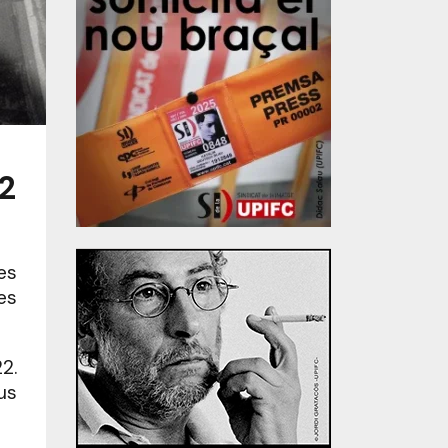
2
es
es
2.
us