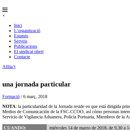
×
Inici
L’organització
Estatuts
Serveis
Publicacions
El sindicat obert
Contacte
Afilia’t
una jornada particular
Formació
/ 6 març, 2018
NOTA
: la particularidad de la Jornada reside en que está dirigida p
Medios de Comunicación de la FSC-CCOO, así cómo personas interes
Servicio de Vigilancia Aduanera, Policía Portuaria, Miembros de la A
CUANDO:
miércoles 14 de marzo de 2018, de 9,30 a 1