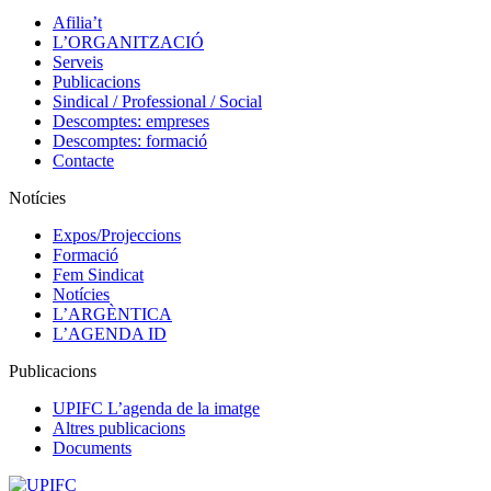
Afilia’t
L’ORGANITZACIÓ
Serveis
Publicacions
Sindical / Professional / Social
Descomptes: empreses
Descomptes: formació
Contacte
Notícies
Expos/Projeccions
Formació
Fem Sindicat
Notícies
L’ARGÈNTICA
L’AGENDA ID
Publicacions
UPIFC L’agenda de la imatge
Altres publicacions
Documents