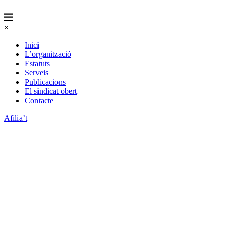
×
Inici
L’organització
Estatuts
Serveis
Publicacions
El sindicat obert
Contacte
Afilia’t