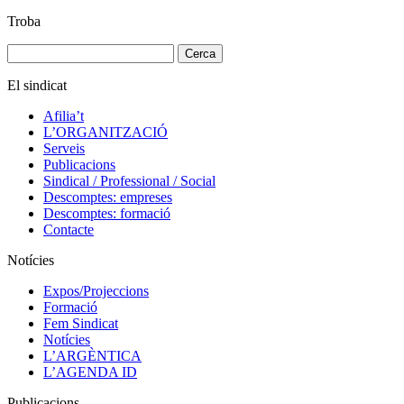
Troba
Cerca:
El sindicat
Afilia’t
L’ORGANITZACIÓ
Serveis
Publicacions
Sindical / Professional / Social
Descomptes: empreses
Descomptes: formació
Contacte
Notícies
Expos/Projeccions
Formació
Fem Sindicat
Notícies
L’ARGÈNTICA
L’AGENDA ID
Publicacions