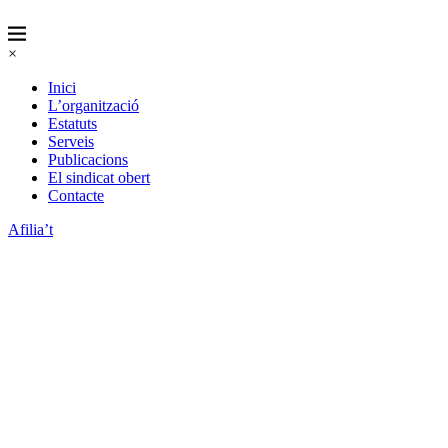
×
Inici
L’organització
Estatuts
Serveis
Publicacions
El sindicat obert
Contacte
Afilia’t