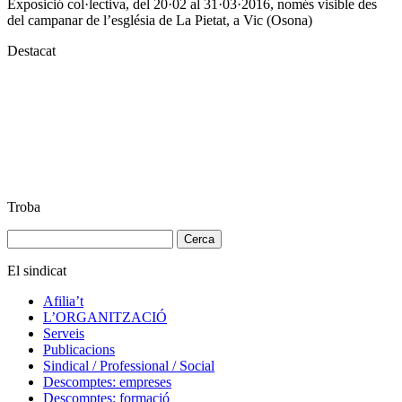
Exposició col·lectiva, del 20·02 al 31·03·2016, només visible des
del campanar de l’església de La Pietat, a Vic (Osona)
Destacat
Troba
Cerca:
El sindicat
Afilia’t
L’ORGANITZACIÓ
Serveis
Publicacions
Sindical / Professional / Social
Descomptes: empreses
Descomptes: formació