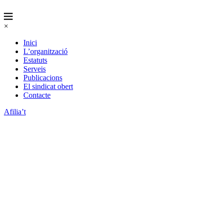
×
Inici
L’organització
Estatuts
Serveis
Publicacions
El sindicat obert
Contacte
Afilia’t