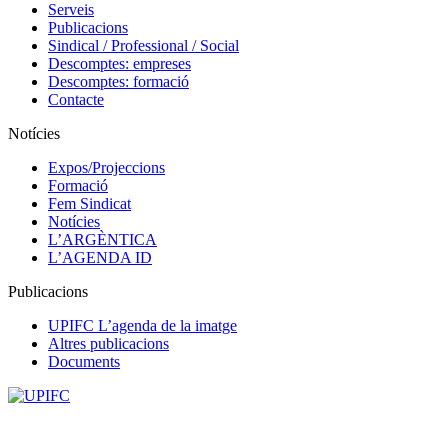
Serveis
Publicacions
Sindical / Professional / Social
Descomptes: empreses
Descomptes: formació
Contacte
Notícies
Expos/Projeccions
Formació
Fem Sindicat
Notícies
L’ARGÈNTICA
L’AGENDA ID
Publicacions
UPIFC L’agenda de la imatge
Altres publicacions
Documents