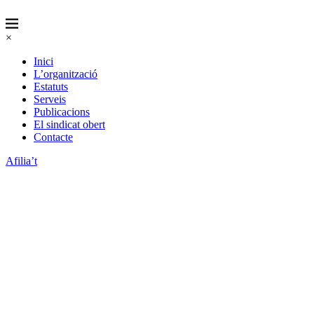
×
Inici
L’organització
Estatuts
Serveis
Publicacions
El sindicat obert
Contacte
Afilia’t