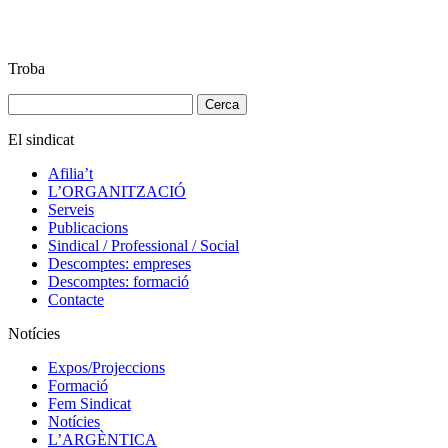
Troba
Cerca:
El sindicat
Afilia’t
L’ORGANITZACIÓ
Serveis
Publicacions
Sindical / Professional / Social
Descomptes: empreses
Descomptes: formació
Contacte
Notícies
Expos/Projeccions
Formació
Fem Sindicat
Notícies
L’ARGÈNTICA