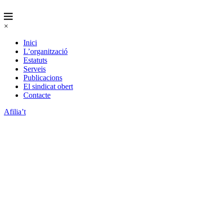
×
Inici
L’organització
Estatuts
Serveis
Publicacions
El sindicat obert
Contacte
Afilia’t