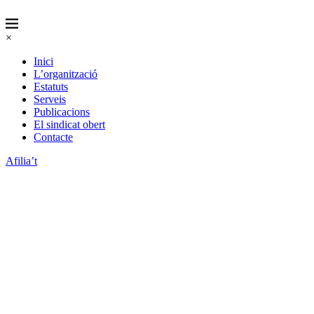
×
Inici
L’organització
Estatuts
Serveis
Publicacions
El sindicat obert
Contacte
Afilia’t