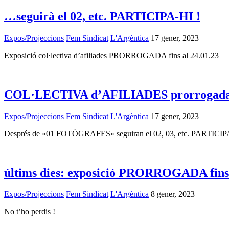
…seguirà el 02, etc. PARTICIPA-HI !
Expos/Projeccions
Fem Sindicat
L'Argèntica
17 gener, 2023
Exposició col·lectiva d’afiliades PRORROGADA fins al 24.01.23
COL·LECTIVA d’AFILIADES prorrogada fi
Expos/Projeccions
Fem Sindicat
L'Argèntica
17 gener, 2023
Després de «01 FOTÒGRAFES» seguiran el 02, 03, etc. PARTICIP
últims dies: exposició PRORROGADA fins 
Expos/Projeccions
Fem Sindicat
L'Argèntica
8 gener, 2023
No t’ho perdis !