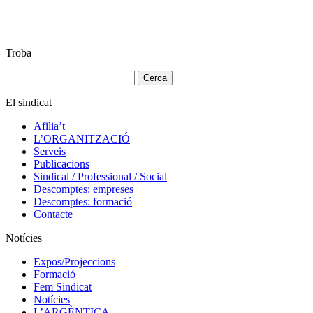
Troba
Cerca:
El sindicat
Afilia’t
L’ORGANITZACIÓ
Serveis
Publicacions
Sindical / Professional / Social
Descomptes: empreses
Descomptes: formació
Contacte
Notícies
Expos/Projeccions
Formació
Fem Sindicat
Notícies
L’ARGÈNTICA