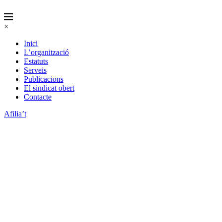
×
Inici
L’organització
Estatuts
Serveis
Publicacions
El sindicat obert
Contacte
Afilia’t