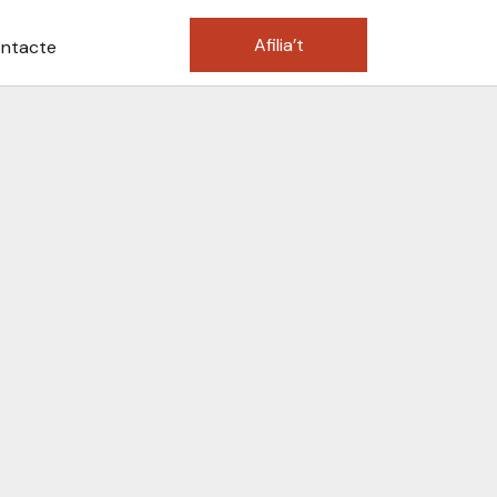
Afilia’t
ntacte