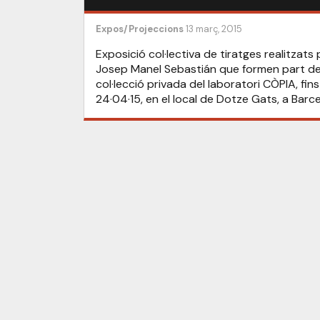
Expos/Projeccions
13 març, 2015
Exposició col·lectiva de tiratges realitzats 
Josep Manel Sebastián que formen part de
col·lecció privada del laboratori CÒPIA, fins
24·04·15, en el local de Dotze Gats, a Barc