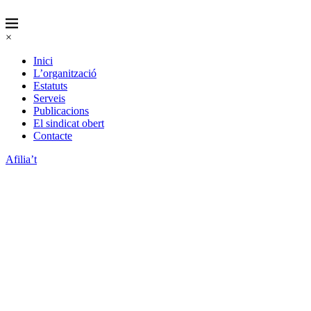
×
Inici
L’organització
Estatuts
Serveis
Publicacions
El sindicat obert
Contacte
Afilia’t