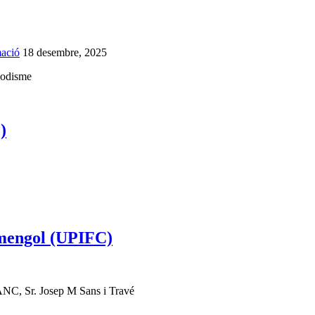
ació
18 desembre, 2025
riodisme
)
rmengol (UPIFC)
’ANC, Sr. Josep M Sans i Travé