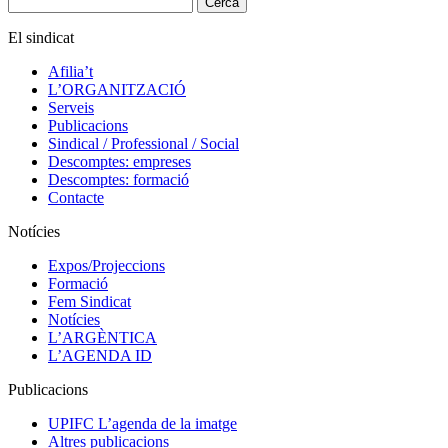
El sindicat
Afilia’t
L’ORGANITZACIÓ
Serveis
Publicacions
Sindical / Professional / Social
Descomptes: empreses
Descomptes: formació
Contacte
Notícies
Expos/Projeccions
Formació
Fem Sindicat
Notícies
L’ARGÈNTICA
L’AGENDA ID
Publicacions
UPIFC L’agenda de la imatge
Altres publicacions