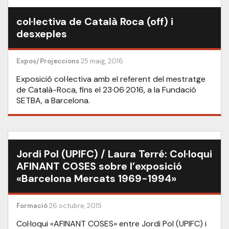
col·lectiva de Català Roca (off) i
desxeples
Expos/Projeccions
25 maig, 2016
Exposició col·lectiva amb el referent del mestratge
de Català-Roca, fins el 23·06·2016, a la Fundació
SETBA, a Barcelona.
Jordi Pol (UPIFC) / Laura Terré: Col·loqui
AFINANT COSES sobre l’exposició
«Barcelona Mercats 1969-1994»
Formació
26 octubre, 2015
Col·loqui «AFINANT COSES» entre Jordi Pol (UPIFC) i