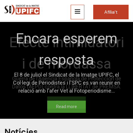
Afilia’t
Encara esperem
Efecte intimidatori
resposta
i de mordassa
El 8 de juliol el Sindicat de la Imatge UPIFC, el
Guerra de l'Agencia Española de Protección de
Col·legi de Periodistes i l'SPC es van reunir en
Datos (AEPD) contra la LLIBERTAT de PREMSA.
relació amb l'afer Vet al Fotoperiodisme...
Read more
Read more
Notícies