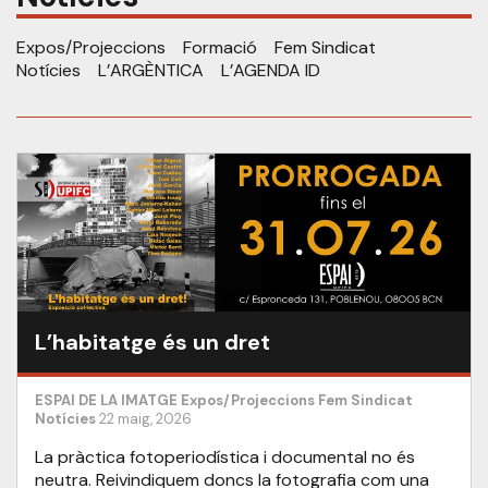
Expos/Projeccions
Formació
Fem Sindicat
Notícies
L’ARGÈNTICA
L’AGENDA ID
L’habitatge és un dret
ESPAI DE LA IMATGE
Expos/Projeccions
Fem Sindicat
Notícies
22 maig, 2026
La pràctica fotoperiodística i documental no és
neutra. Reivindiquem doncs la fotografia com una