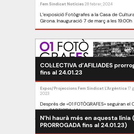
Fem Sindicat
Notícies
28 febrer, 2024
L’exposició Fotògrafes a la Casa de Cultur
Girona. Inauguració 7 de març a les 19.00h
COL·LECTIVA d’AFILIADES prorr
fins al 24.01.23
Expos/Projeccions
Fem Sindicat
L'Argèntica
17 
2023
Després de «01 FOTÒGRAFES» seguiran el 0
etc. PARTICIPA-HI !
N’hi haurà més en aquesta línia 
PRORROGADA fins al 24.01.23)