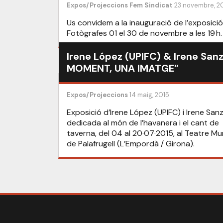
Expos/Projeccions
Fem Sindicat
23 novembre, 2
Us convidem a la inauguració de l’exposició
Fotògrafes 01 el 30 de novembre a les 19 h.
Irene López (UPIFC) & Irene Sanz
MOMENT, UNA IMATGE”
Expos/Projeccions
14 maig, 2015
Exposició d’Irene López (UPIFC) i Irene Sanz
dedicada al món de l’havanera i el cant de
taverna, del 04 al 20·07·2015, al Teatre Mu
de Palafrugell (L’Empordà / Girona).