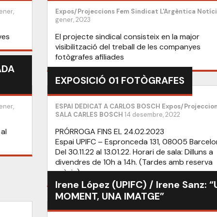
ener,
Expos/Projeccions
Fem Sindicat
L'Argèntica
Notíc
gener, 2023
ves
El projecte sindical consisteix en la major
visibilització del treball de les companyes
fotògrafes afiliades
ADA
EXPOSICIÓ 01 FOTÒGRAFES
ener,
ESPAI DEDICAT A CARLOS BOSCH
Expos/Projeccio
SALA CARLES BOSCH
14 desembre, 2022
al
PRÓRROGA FINS EL 24.02.2023
Espai UPIFC – Espronceda 131, 08005 Barcel
Del 30.11.22 al 13.01.22. Horari de sala: Dilluns a
divendres de 10h a 14h. (Tardes amb reserva
prèvia).
Irene López (UPIFC) / Irene Sanz: 
MOMENT, UNA IMATGE”