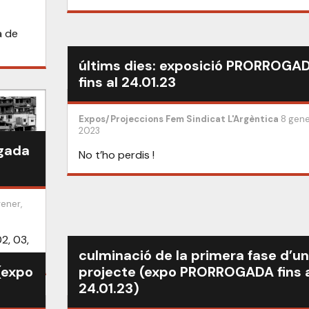
a de
últims dies: exposició PRORROGA
fins al 24.01.23
Expos/Projeccions
Fem Sindicat
L'Argèntica
8 gene
2023
ogada
No t’ho perdis !
gener,
2, 03,
culminació de la primera fase d’un
(expo
projecte (expo PRORROGADA fins 
24.01.23)