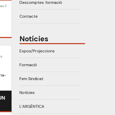
Descomptes: formació
ies
8
Contacte
Notícies
Expos/Projeccions
ns
Formació
ona-
Fem Sindicat
Notícies
“UN
L’ARGÈNTICA