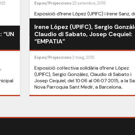
022
Expos/Projeccions
22 setembre, 2015
Exposició d’Irene López (UPIFC) i Irene Sanz, d
10 al 31·10·2015, a la Biblioteca Ignasi Iglésias-
Irene López (UPIFC), Sergio Gonzál
Fabra, a Barcelona.
: “UN
Claudio di Sabato, Josep Cequiel:
“EMPATIA”
Expos/Projeccions
2 maig, 2015
,
Exposició col·lectiva solidària d’Irene López
(UPIFC), Sergio González, Claudio di Sabato i
nicipal
Josep Cequiel, del 10·06 al 06·07·2015, a la Sa
Nova Parroquia Sant Medir, a Barcelona..