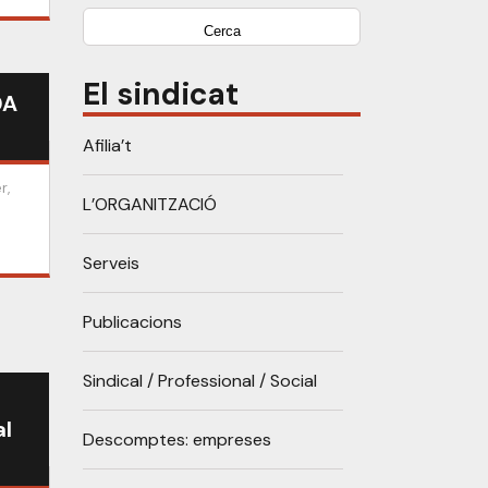
El sindicat
DA
Afilia’t
r,
L’ORGANITZACIÓ
Serveis
Publicacions
Sindical / Professional / Social
al
Descomptes: empreses