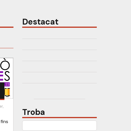
Destacat
r,
Troba
fins
Cerca: