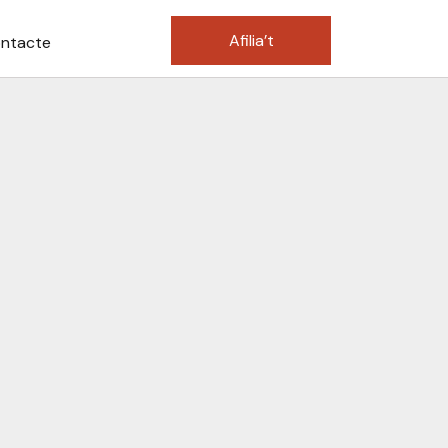
Afilia’t
ntacte