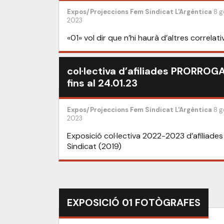
Expos/Projeccions
Fem Sindicat
L'Argèntica
8 g
2023
«01» vol dir que n’hi haurà d’altres correlati
col·lectiva d’afiliades PRORROG
fins al 24.01.23
Expos/Projeccions
Fem Sindicat
L'Argèntica
8 g
2023
Exposició col·lectiva 2022-2023 d’afiliades 
Sindicat (2019)
EXPOSICIÓ 01 FOTÒGRAFES