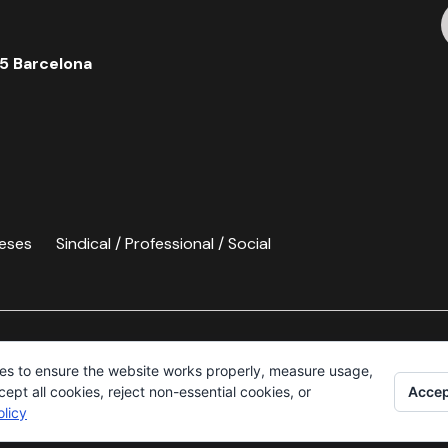
5 Barcelona
eses
Sindical / Professional / Social
es to ensure the website works properly, measure usage,
Accep
pt all cookies, reject non-essential cookies, or
licy