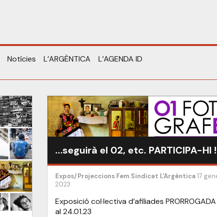
Notícies
L’ARGÈNTICA
L’AGENDA ID
…seguirà el 02, etc. PARTICIPA-HI !
Expos/Projeccions
Fem Sindicat
L'Argèntica
17 gene
2023
Exposició col·lectiva d’afiliades PRORROGADA 
al 24.01.23