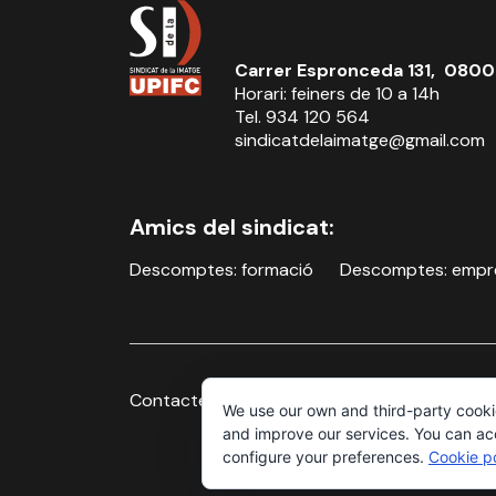
Carrer Espronceda 131, 0800
Horari: feiners de 10 a 14h
Tel. 934 120 564
sindicatdelaimatge@gmail.com
Amics del sindicat:
Descomptes: formació
Descomptes: empr
Contacte
Avís legal i política de privacitat
We use our own and third-party cooki
and improve our services. You can acce
configure your preferences.
Cookie po