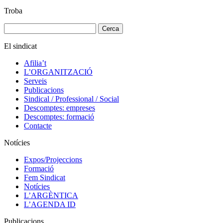
Troba
Cerca:
El sindicat
Afilia’t
L’ORGANITZACIÓ
Serveis
Publicacions
Sindical / Professional / Social
Descomptes: empreses
Descomptes: formació
Contacte
Notícies
Expos/Projeccions
Formació
Fem Sindicat
Notícies
L’ARGÈNTICA
L’AGENDA ID
Publicacions