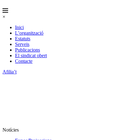
×
Inici
L’organització
Estatuts
Serveis
Publicacions
El sindicat obert
Contacte
Afilia’t
Notícies