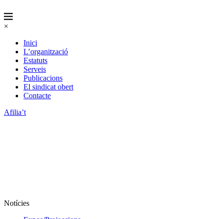
×
Inici
L’organització
Estatuts
Serveis
Publicacions
El sindicat obert
Contacte
Afilia’t
Notícies