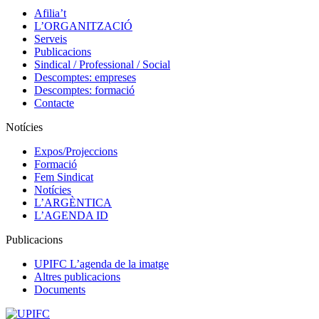
Afilia’t
L’ORGANITZACIÓ
Serveis
Publicacions
Sindical / Professional / Social
Descomptes: empreses
Descomptes: formació
Contacte
Notícies
Expos/Projeccions
Formació
Fem Sindicat
Notícies
L’ARGÈNTICA
L’AGENDA ID
Publicacions
UPIFC L’agenda de la imatge
Altres publicacions
Documents