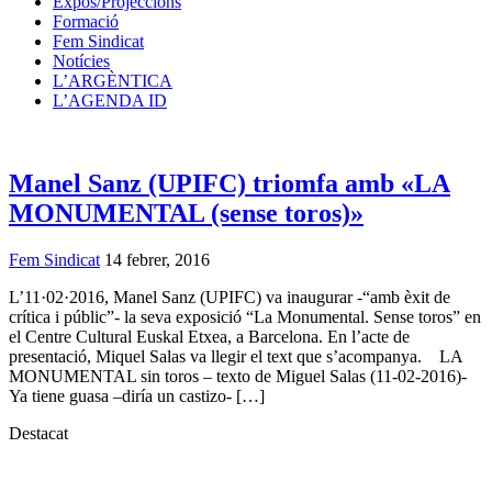
Expos/Projeccions
Formació
Fem Sindicat
Notícies
L’ARGÈNTICA
L’AGENDA ID
Manel Sanz (UPIFC) triomfa amb «LA
MONUMENTAL (sense toros)»
Fem Sindicat
14 febrer, 2016
L’11·02·2016, Manel Sanz (UPIFC) va inaugurar -“amb èxit de
crítica i públic”- la seva exposició “La Monumental. Sense toros” en
el Centre Cultural Euskal Etxea, a Barcelona. En l’acte de
presentació, Miquel Salas va llegir el text que s’acompanya. LA
MONUMENTAL sin toros – texto de Miguel Salas (11-02-2016)-
Ya tiene guasa –diría un castizo- […]
Destacat