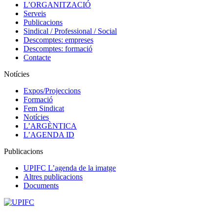
L’ORGANITZACIÓ
Serveis
Publicacions
Sindical / Professional / Social
Descomptes: empreses
Descomptes: formació
Contacte
Notícies
Expos/Projeccions
Formació
Fem Sindicat
Notícies
L’ARGÈNTICA
L’AGENDA ID
Publicacions
UPIFC L’agenda de la imatge
Altres publicacions
Documents