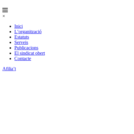
×
Inici
L’organització
Estatuts
Serveis
Publicacions
El sindicat obert
Contacte
Afilia’t