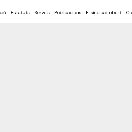
ció
Estatuts
Serveis
Publicacions
El sindicat obert
Co