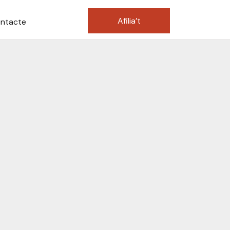
Afilia’t
ntacte