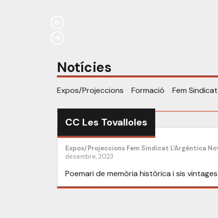
Notícies
Expos/Projeccions
Formació
Fem Sindicat
CC Les Tovalloles
Expos/Projeccions
Fem Sindicat
L'Argèntica
Not
desembre, 2023
Poemari de memòria històrica i sis vintages