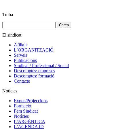
Troba
Cerca:
El sindicat
Afilia’t
L’ORGANITZACIÓ
Serveis
Publicacions
Sindical / Professional / Social
Descomptes: empreses
Descomptes: formació
Contacte
Notícies
Expos/Projeccions
Formació
Fem Sindicat
Notícies
L’ARGÈNTICA
L’AGENDA ID