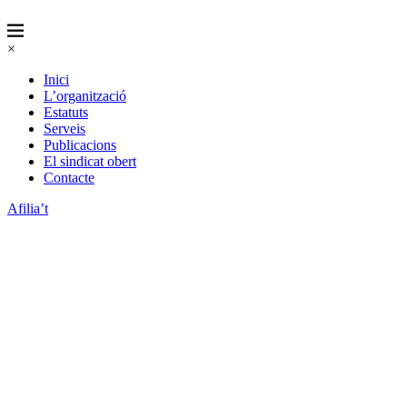
×
Inici
L’organització
Estatuts
Serveis
Publicacions
El sindicat obert
Contacte
Afilia’t