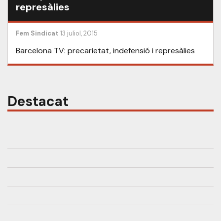
represàlies
Fem Sindicat
13 juliol, 2015
Barcelona TV: precarietat, indefensió i represàlies
Destacat