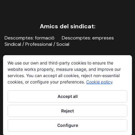
Amics del sindicat:
Descomptes: formació
Descomptes: empreses
Sindical / Professional / Social
We use our own and third-party cookies to ensure the
website works properly, measure usage, and improve our
services. You can accept all cookies, reject non-essential
cookies, or configure your preferences.
Cookie policy
Contacte
Avís legal i política de privacitat
Accept all
Sindicat de la Imatge, 2026
Reject
Configure