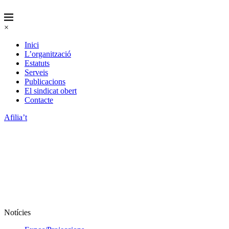
×
Inici
L’organització
Estatuts
Serveis
Publicacions
El sindicat obert
Contacte
Afilia’t
Notícies