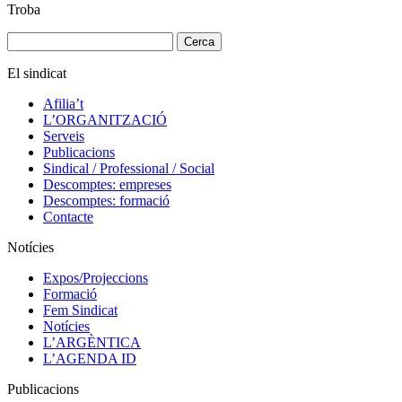
Troba
Cerca:
El sindicat
Afilia’t
L’ORGANITZACIÓ
Serveis
Publicacions
Sindical / Professional / Social
Descomptes: empreses
Descomptes: formació
Contacte
Notícies
Expos/Projeccions
Formació
Fem Sindicat
Notícies
L’ARGÈNTICA
L’AGENDA ID
Publicacions