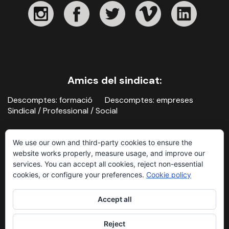
Amics del sindicat:
Descomptes: formació
Descomptes: empreses
Sindical / Professional / Social
We use our own and third-party cookies to ensure the
website works properly, measure usage, and improve our
services. You can accept all cookies, reject non-essential
cookies, or configure your preferences.
Cookie policy
Contacte
Avís legal i política de privacitat
Accept all
Sindicat de la Imatge, 2026
Reject