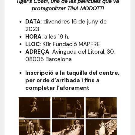
Tiger’s Coat», una de les pel·lícules que va
protagonitzar TINA MODOTTI
DATA
: divendres 16 de juny de
2023
HORA
: a les 19 h.
LLOC
: KBr Fundació MAPFRE
ADREÇA
: Avinguda del Litoral, 30.
08005 Barcelona
Inscripció a la taquilla del centre,
per orde d’arribada i fins a
completar l’aforament