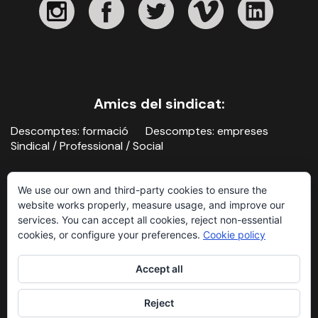
Amics del sindicat:
Descomptes: formació
Descomptes: empreses
Sindical / Professional / Social
We use our own and third-party cookies to ensure the
website works properly, measure usage, and improve our
services. You can accept all cookies, reject non-essential
cookies, or configure your preferences.
Cookie policy
Contacte
Avís legal i política de privacitat
Accept all
Sindicat de la Imatge, 2026
Reject