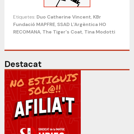
Etiquetes:
Duo Catherine Vincent
,
KBr
Fundació MAPFRE
,
SSAD L'Argèntica HO
RECOMANA
,
The Tiger's Coat
,
Tina Modotti
Destacat