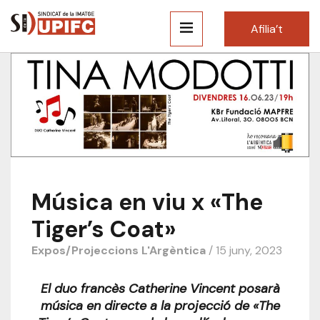
Afilia’t
Música en viu x «The
Tiger’s Coat»
Expos/Projeccions
L'Argèntica
/ 15 juny, 2023
El duo francès Catherine Vincent posarà
música en directe a la projecció de «The