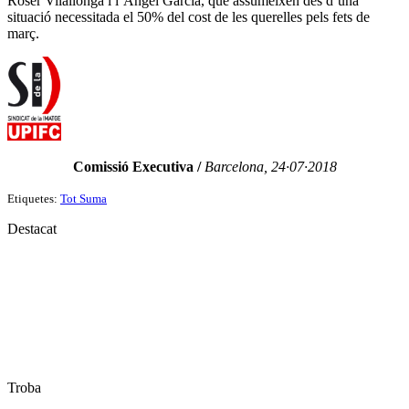
Roser Vilallonga i l’Àngel Garcia, que assumeixen des d’una
situació necessitada el 50% del cost de les querelles pels fets de
març.
Comissió Executiva /
Barcelona, 24·07·2018
Etiquetes:
Tot Suma
Destacat
Troba