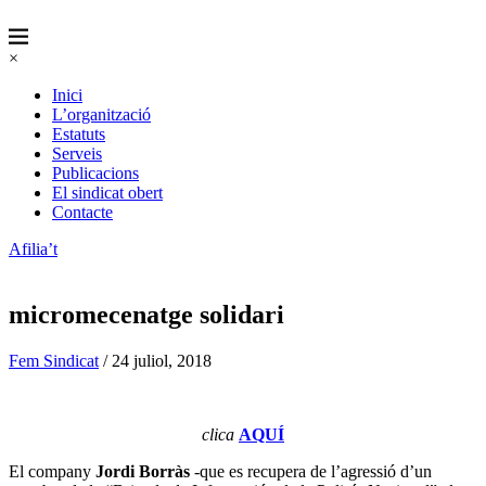
×
Inici
L’organització
Estatuts
Serveis
Publicacions
El sindicat obert
Contacte
Afilia’t
micromecenatge solidari
Fem Sindicat
/ 24 juliol, 2018
clica
AQUÍ
El company
Jordi Borràs
-que es recupera de l’agressió d’un