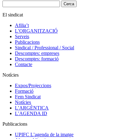
Cerca:
El sindicat
Afilia’t
L’ORGANITZACIÓ
Serveis
Publicacions
Sindical / Professional / Social
Descomptes: empreses
Descomptes: formació
Contacte
Notícies
Expos/Projeccions
Formació
Fem Sindicat
Notícies
L’ARGÈNTICA
L’AGENDA ID
Publicacions
UPIFC L’agenda de la imatge