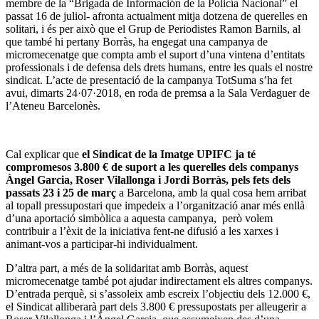
membre de la “Brigada de Información de la Policía Nacional” el
passat 16 de juliol- afronta actualment mitja dotzena de querelles en
solitari, i és per això que el Grup de Periodistes Ramon Barnils, al
que també hi pertany Borràs, ha engegat una campanya de
micromecenatge que compta amb el suport d’una vintena d’entitats
professionals i de defensa dels drets humans, entre les quals el nostre
sindicat. L’acte de presentació de la campanya TotSuma s’ha fet
avui, dimarts 24·07·2018, en roda de premsa a la Sala Verdaguer de
l’Ateneu Barcelonès.
Cal explicar que
el Sindicat de la Imatge UPIFC ja té
compromesos 3.800 € de suport a les querelles dels companys
Àngel Garcia, Roser Vilallonga i Jordi Borràs, pels fets dels
passats 23 i 25 de març
a Barcelona, amb la qual cosa hem arribat
al topall pressupostari que impedeix a l’organització anar més enllà
d’una aportació simbòlica a aquesta campanya, però volem
contribuir a l’èxit de la iniciativa fent-ne difusió a les xarxes i
animant-vos a participar-hi individualment.
D’altra part, a més de la solidaritat amb Borràs, aquest
micromecenatge també pot ajudar indirectament els altres companys.
D’entrada perquè, si s’assoleix amb escreix l’objectiu dels 12.000 €,
el Sindicat alliberarà part dels 3.800 € pressupostats per alleugerir a