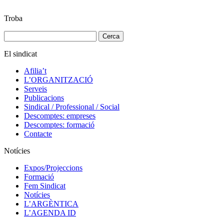
Troba
Cerca:
El sindicat
Afilia’t
L’ORGANITZACIÓ
Serveis
Publicacions
Sindical / Professional / Social
Descomptes: empreses
Descomptes: formació
Contacte
Notícies
Expos/Projeccions
Formació
Fem Sindicat
Notícies
L’ARGÈNTICA
L’AGENDA ID