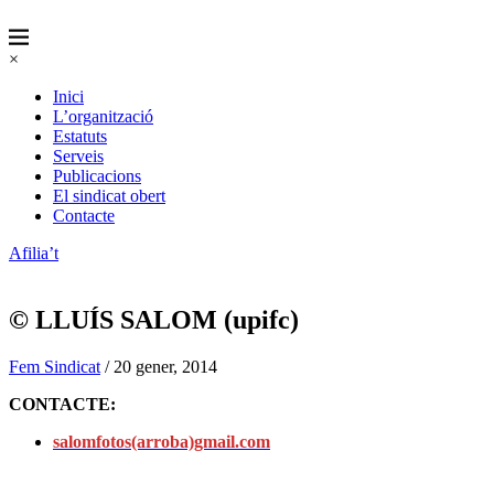
×
Inici
L’organització
Estatuts
Serveis
Publicacions
El sindicat obert
Contacte
Afilia’t
© LLUÍS SALOM (upifc)
Fem Sindicat
/ 20 gener, 2014
CONTACTE:
salomfotos(arroba)gmail.com